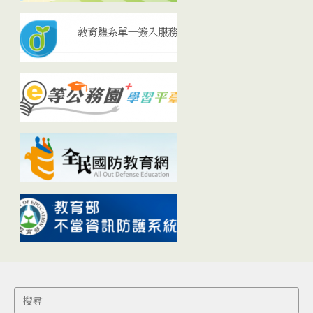
Search
for: