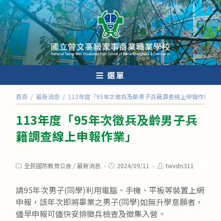
跳
轉
至
主
要
內
選單
容
首頁
/
最新消息
/
113年度「95年次徵兵及齡男子兵籍調查線上申報作業」
113年度「95年次徵兵及齡男子兵
籍調查線上申報作業」
Post
Post
Post
全民國防教育公告
/
最新消息
2024/09/11
twvstn311
category:
published:
author:
請95年次男子(同學)利用電腦、手機、平板等裝置上網
申報，該年次即將畢業之男子(同學)如無升學意願者，
儘早申報可儘快安排徵兵檢查及徵集入營。