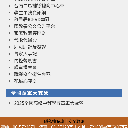
台南二區輔導諮商中心※
學生事務資訊網
移民署ICERD專區
國教署公文公告平台
家庭教育專區※
代收代辦費
即測即評及發證
曾家大事記
內控聲明書
處室規章※
職業安全衛生專區
花城心苑※
全國童軍大露營
2025全國高級中等學校童軍大露營
隱私權保護
安全政策
電話：06-5722079｜傳真：06-5722875｜地址：721008臺南市麻豆區