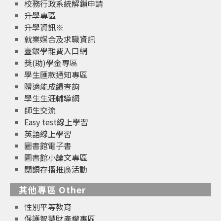
校務行政系統解鎖申請
升學專區
升學資訊※
就業媒合及求職資訊
臺銀學雜費入口網
獎(助)學金專區
學生匯款通知專區
體適能成績查詢
學生生涯輔導網
師生交流
Easy test線上學習
英語線上學習
圖書館電子書
圖書館小論文專區
閱讀存摺推廣活動
其他專區 Other
性別平等教育
保護智慧財產權專區