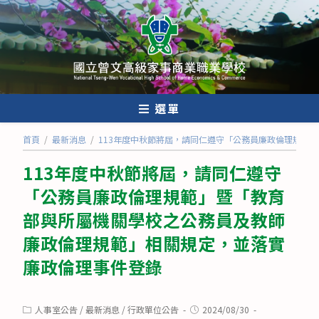
跳
轉
至
主
要
內
選單
容
首頁
/
最新消息
/
113年度中秋節將屆，請同仁遵守「公務員廉政倫理規範
113年度中秋節將屆，請同仁遵守
「公務員廉政倫理規範」暨「教育
部與所屬機關學校之公務員及教師
廉政倫理規範」相關規定，並落實
廉政倫理事件登錄
Post
Post
人事室公告
/
最新消息
/
行政單位公告
2024/08/30