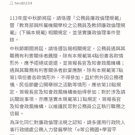
category:
published:
Post
twvstn104
author:
113年度中秋節將屆，請恪遵「公務員廉政倫理規範」
暨「教育部與所屬機關學校之公務員及教師廉政倫理規
範」(下稱本規範) 相關規定，並落實廉政倫理事件登
錄。
中秋節期間將屆，請恪遵旨揭相關規定，公務員遇與其
職務有利害關係者餽贈，除有本規範第4點但書各款情
形外，應予拒絕或退還，並簽報長官及知會政風機構；
遇與其職務有利害關係者飲宴應酬，除有本規範第7點
第1項但書各款情形外，不得參加，且於例外因公務禮
儀、民俗節慶公開舉辦之活動等情形，應依第10點規
定，簽報長官及知會政風機構後始得參加；對於涉及請
託關說事項，亦應落實本規範第11點規定，簽報長官
及知會政風機構，以維護民眾對公務員公正執行職務之
信賴。
為深化同仁對廉政倫理法規之認知，請多運用行政院人
事行政總處公務人力發展學院「e等公務園+學習平