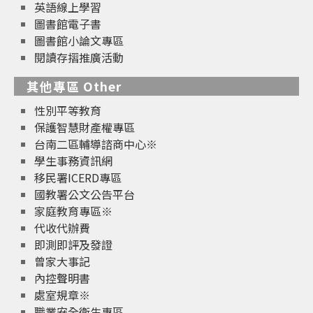
英語線上學習
圖書館電子書
圖書館小論文專區
閱讀存摺推廣活動
其他專區 Other
性別平等教育
保護智慧財產權專區
台南二區輔導諮商中心※
學生事務資訊網
移民署ICERD專區
國教署公文公告平台
家庭教育專區※
代收代辦費
即測即評及發證
曾家大事記
內控聲明書
處室規章※
職業安全衛生專區