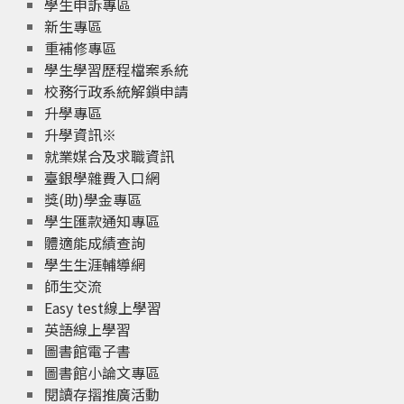
學生申訴專區
新生專區
重補修專區
學生學習歷程檔案系統
校務行政系統解鎖申請
升學專區
升學資訊※
就業媒合及求職資訊
臺銀學雜費入口網
獎(助)學金專區
學生匯款通知專區
體適能成績查詢
學生生涯輔導網
師生交流
Easy test線上學習
英語線上學習
圖書館電子書
圖書館小論文專區
閱讀存摺推廣活動