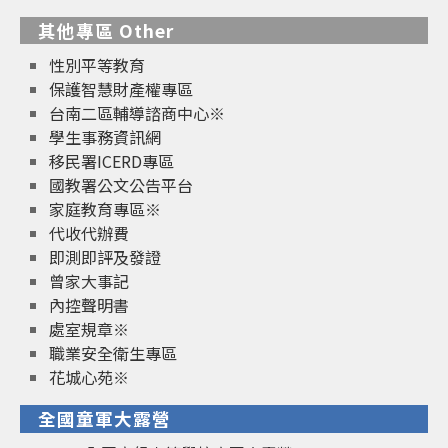
其他專區 Other
性別平等教育
保護智慧財產權專區
台南二區輔導諮商中心※
學生事務資訊網
移民署ICERD專區
國教署公文公告平台
家庭教育專區※
代收代辦費
即測即評及發證
曾家大事記
內控聲明書
處室規章※
職業安全衛生專區
花城心苑※
全國童軍大露營