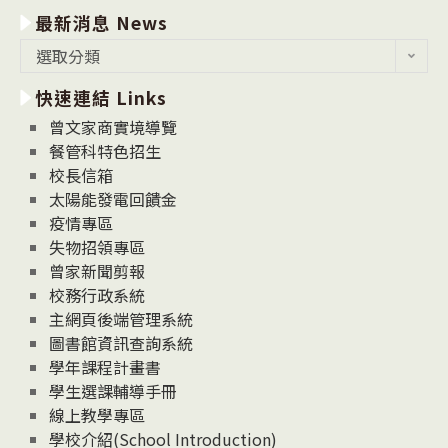
最新消息 News
最
選取分類
新
快速連結 Links
消
息
曾文家商實境導覽
News
餐管科特色招生
校長信箱
太陽能發電回饋金
疫情專區
失物招領專區
曾家新聞剪報
校務行政系統
主網頁後端管理系統
圖書館資訊查詢系統
學年課程計畫書
學生選課輔導手冊
線上教學專區
學校介紹(School Introduction)