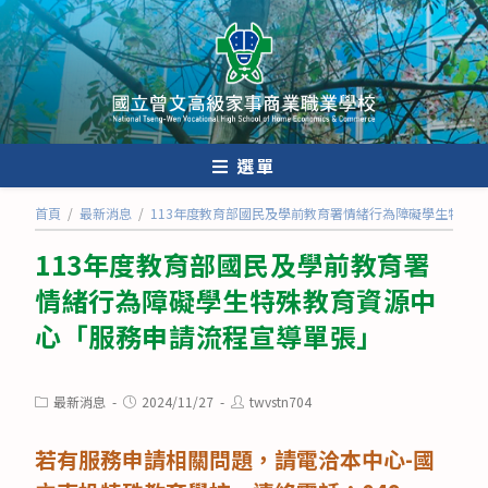
跳
轉
至
主
要
內
選單
容
首頁
/
最新消息
/
113年度教育部國民及學前教育署情緒行為障礙學生特殊
113年度教育部國民及學前教育署
情緒行為障礙學生特殊教育資源中
心「服務申請流程宣導單張」
Post
Post
Post
最新消息
2024/11/27
twvstn704
category:
published:
author:
若有服務申請相關問題，請電洽本中心-國