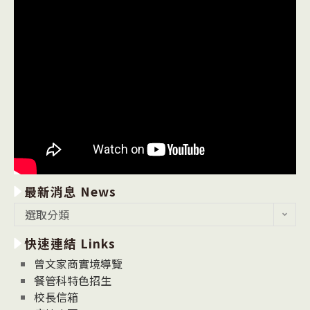
最新消息 News
最
選取分類
新
快速連結 Links
消
息
曾文家商實境導覽
News
餐管科特色招生
校長信箱