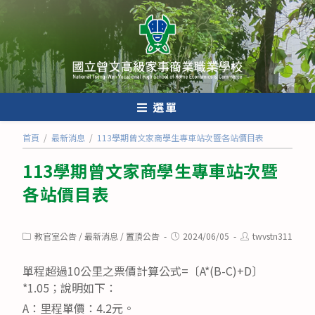
跳
轉
至
主
要
內
選單
容
首頁
/
最新消息
/
113學期曾文家商學生專車站次暨各站價目表
113學期曾文家商學生專車站次暨
各站價目表
Post
Post
Post
教官室公告
/
最新消息
/
置頂公告
2024/06/05
twvstn311
category:
published:
author:
單程超過10公里之票價計算公式=〔A*(B-C)+D〕
*1.05；說明如下：
A：里程單價：4.2元。