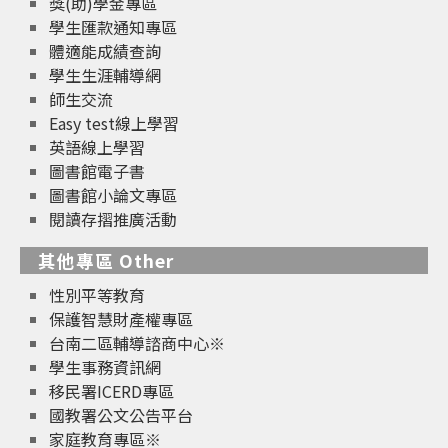
獎(助)學金專區
學生匯款通知專區
體適能成績查詢
學生生涯輔導網
師生交流
Easy test線上學習
英語線上學習
圖書館電子書
圖書館小論文專區
閱讀存摺推廣活動
其他專區 Other
性別平等教育
保護智慧財產權專區
台南二區輔導諮商中心※
學生事務資訊網
移民署ICERD專區
國教署公文公告平台
家庭教育專區※