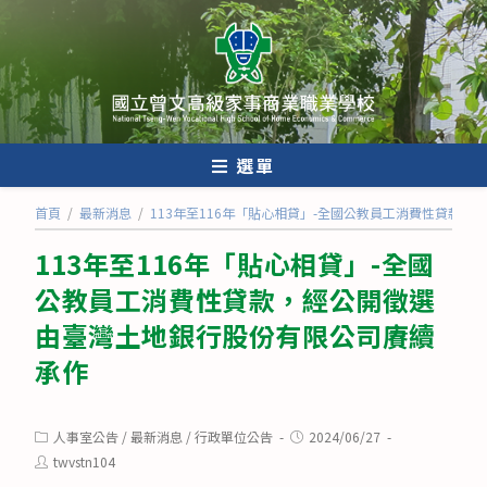
跳
轉
至
主
要
內
選單
容
首頁
/
最新消息
/
113年至116年「貼心相貸」-全國公教員工消費性貸款
113年至116年「貼心相貸」-全國
公教員工消費性貸款，經公開徵選
由臺灣土地銀行股份有限公司賡續
承作
Post
Post
人事室公告
/
最新消息
/
行政單位公告
2024/06/27
category:
published:
Post
twvstn104
author: