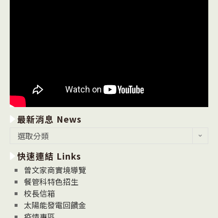
最新消息 News
最
選取分類
新
快速連結 Links
消
息
曾文家商實境導覽
News
餐管科特色招生
校長信箱
太陽能發電回饋金
疫情專區