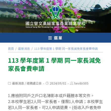
跳
轉
至
主
要
內
選單
容
首頁
/
最新消息
/
113 學年度第 1 學期 同一家長減免家長會費申請
113 學年度第 1 學期 同一家長減免
家長會費申請
Post
Post
Post
最新消息
/
總務處公告
2024/09/02
twvstn505
category:
published:
author:
1.應檢附同戶之戶口名簿影本或戶籍謄本等文件。
2.本校學生若2人同一家長者，僅限1人申請；本校學生
若3人同一家長者，可2人申請退費。(低收入戶者免申