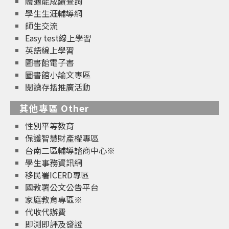
體適能成績查詢
學生生涯輔導網
師生交流
Easy test線上學習
英語線上學習
圖書館電子書
圖書館小論文專區
閱讀存摺推廣活動
其他專區 Other
性別平等教育
保護智慧財產權專區
台南二區輔導諮商中心※
學生事務資訊網
移民署ICERD專區
國教署公文公告平台
家庭教育專區※
代收代辦費
即測即評及發證