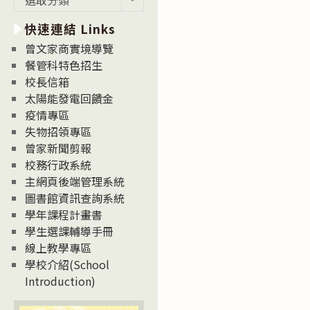
新
快速連結 Links
消
息
曾文家商實境導覽
News
餐管科特色招生
校長信箱
太陽能發電回饋金
疫情專區
失物招領專區
曾家新聞剪報
校務行政系統
主網頁後端管理系統
圖書館資訊查詢系統
學年課程計畫書
學生選課輔導手冊
線上教學專區
學校介紹(School
Introduction)