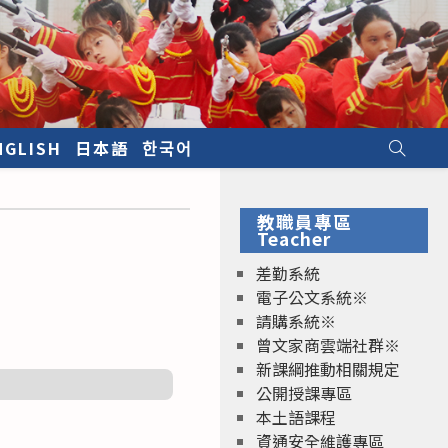
NGLISH
日本語
한국어
教職員專區
Teacher
差勤系統
電子公文系統※
請購系統※
曾文家商雲端社群※
新課綱推動相關規定
公開授課專區
本土語課程
資通安全維護專區