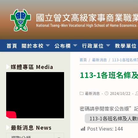
跳
轉
至
主
要
內
首頁
關於本校
公布欄
行政單位
教學單
容
首頁
/
最新消息
/
113-1各班名條
媒體專區 Media
113-1各班名條及
Post
Post
P
最新消息
2024/10/22
category:
published:
a
密碼請參閱曾家公告版”記事本
113-1各班名條及人數統
最新消息 News
Post Views:
144
最
選取分類