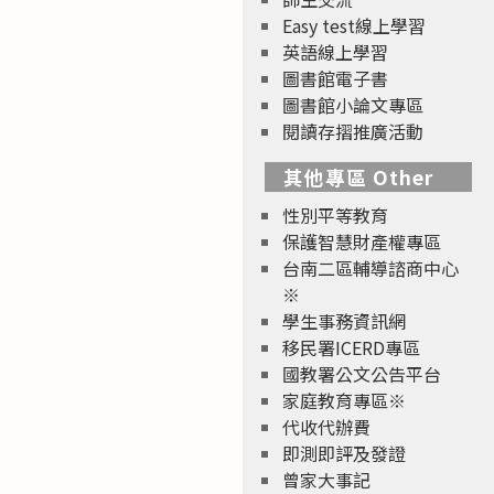
Easy test線上學習
英語線上學習
圖書館電子書
圖書館小論文專區
閱讀存摺推廣活動
其他專區 Other
性別平等教育
保護智慧財產權專區
台南二區輔導諮商中心
※
學生事務資訊網
移民署ICERD專區
國教署公文公告平台
家庭教育專區※
代收代辦費
即測即評及發證
曾家大事記