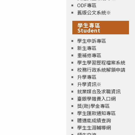
ODF專區
舊版公文系統※
學生專區
Student
學生申訴專區
新生專區
重補修專區
學生學習歷程檔案系統
校務行政系統解鎖申請
升學專區
升學資訊※
就業媒合及求職資訊
臺銀學雜費入口網
獎(助)學金專區
學生匯款通知專區
體適能成績查詢
學生生涯輔導網
師生交流