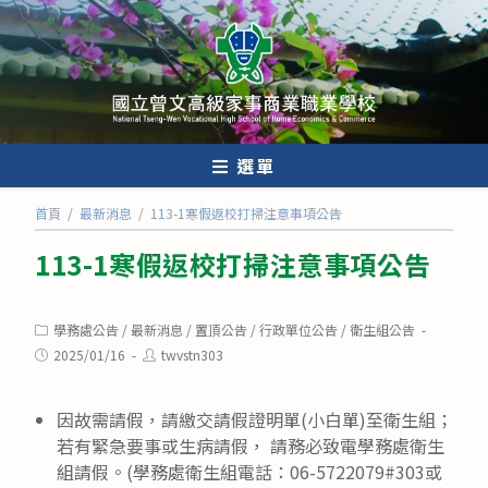
跳
轉
至
主
要
內
選單
容
首頁
/
最新消息
/
113-1寒假返校打掃注意事項公告
113-1寒假返校打掃注意事項公告
Post
學務處公告
/
最新消息
/
置頂公告
/
行政單位公告
/
衛生組公告
category:
Post
Post
2025/01/16
twvstn303
published:
author:
因故需請假，請繳交請假證明單(小白單)至衛生組；
若有緊急要事或生病請假， 請務必致電學務處衛生
組請假。(學務處衛生組電話：06-5722079#303或