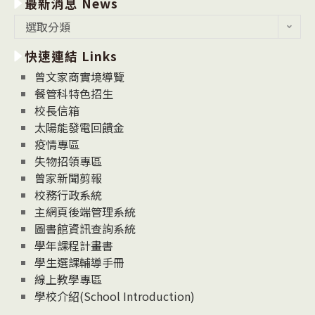
最新消息 News
最
選取分類
新
快速連結 Links
消
息
曾文家商實境導覽
News
餐管科特色招生
校長信箱
太陽能發電回饋金
疫情專區
失物招領專區
曾家新聞剪報
校務行政系統
主網頁後端管理系統
圖書館資訊查詢系統
學年課程計畫書
學生選課輔導手冊
線上教學專區
學校介紹(School Introduction)