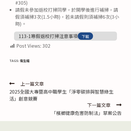
#305)
請假未參加返校打掃同學，於開學後進行補掃，請
假須補掃3次(1.5小時)，若未請假則須補掃6次(3小
時)。
113-1寒假返校打掃注意事項
下載
Post Views:
302
TAGS:
衛生組
Read
上一篇文章
2025全國大專暨高中職學生「淨零碳排與智慧綠生
more
活」創意競賽
articles
下一篇文章
「檳榔健康危害防制法」草案公告