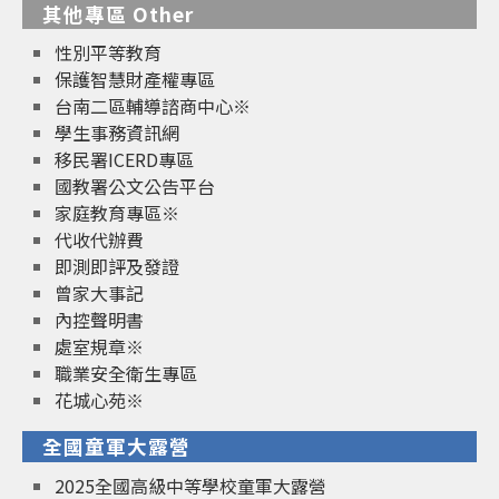
其他專區 Other
性別平等教育
保護智慧財產權專區
台南二區輔導諮商中心※
學生事務資訊網
移民署ICERD專區
國教署公文公告平台
家庭教育專區※
代收代辦費
即測即評及發證
曾家大事記
內控聲明書
處室規章※
職業安全衛生專區
花城心苑※
全國童軍大露營
2025全國高級中等學校童軍大露營