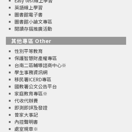
Easy test線上學習
英語線上學習
圖書館電子書
圖書館小論文專區
閱讀存摺推廣活動
其他專區 Other
性別平等教育
保護智慧財產權專區
台南二區輔導諮商中心※
學生事務資訊網
移民署ICERD專區
國教署公文公告平台
家庭教育專區※
代收代辦費
即測即評及發證
曾家大事記
內控聲明書
處室規章※