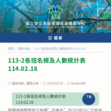
跳
轉
至
主
要
內
選單
容
首頁
/
最新消息
/
113-2各班名條及人數統計表114.02.18
113-2各班名條及人數統計表
114.02.18
Post
Post
Post
最新消息
/
置頂公告
2025/02/18
twvstn208
category:
published:
author:
113-2各班名條及人數統計表
下載
114.02.18
密碼請參閱曾家公告版”記事本”2023/08/31″公告內