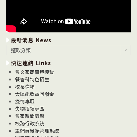
最新消息 News
最
選取分類
新
快速連結 Links
消
息
曾文家商實境導覽
News
餐管科特色招生
校長信箱
太陽能發電回饋金
疫情專區
失物招領專區
曾家新聞剪報
校務行政系統
主網頁後端管理系統