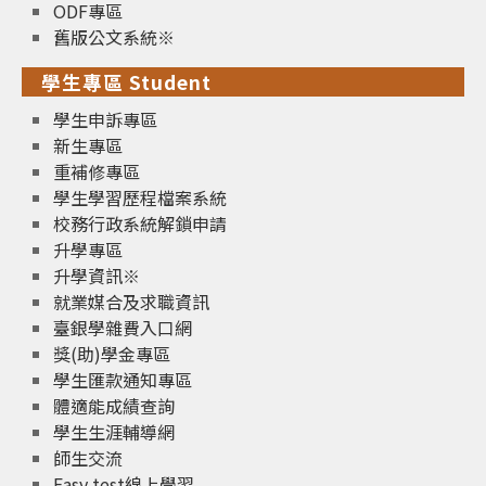
ODF專區
舊版公文系統※
學生專區 Student
學生申訴專區
新生專區
重補修專區
學生學習歷程檔案系統
校務行政系統解鎖申請
升學專區
升學資訊※
就業媒合及求職資訊
臺銀學雜費入口網
獎(助)學金專區
學生匯款通知專區
體適能成績查詢
學生生涯輔導網
師生交流
Easy test線上學習