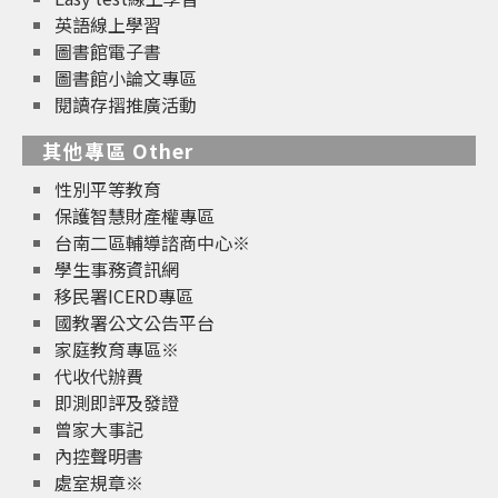
英語線上學習
圖書館電子書
圖書館小論文專區
閱讀存摺推廣活動
其他專區 Other
性別平等教育
保護智慧財產權專區
台南二區輔導諮商中心※
學生事務資訊網
移民署ICERD專區
國教署公文公告平台
家庭教育專區※
代收代辦費
即測即評及發證
曾家大事記
內控聲明書
處室規章※