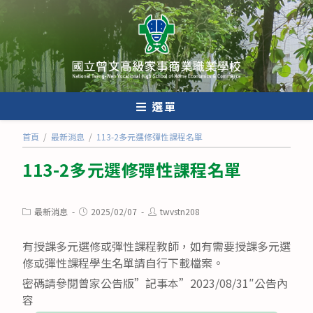
跳
轉
至
主
要
內
選單
容
首頁
/
最新消息
/
113-2多元選修彈性課程名單
113-2多元選修彈性課程名單
Post
Post
Post
最新消息
2025/02/07
twvstn208
category:
published:
author:
有授課多元選修或彈性課程教師，如有需要授課多元選
修或彈性課程學生名單請自行下載檔案。
密碼請參閱曾家公告版”記事本”2023/08/31″公告內
容