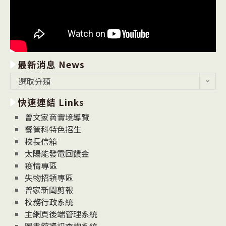
最新消息 News
最
選取分類
新
快速連結 Links
消
息
曾文家商實境導覽
News
餐管科特色招生
校長信箱
太陽能發電回饋金
疫情專區
失物招領專區
曾家新聞剪報
校務行政系統
主網頁後端管理系統