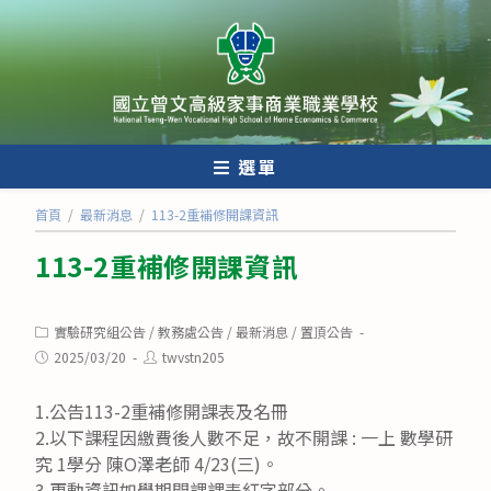
跳
轉
至
主
要
內
選單
容
首頁
/
最新消息
/
113-2重補修開課資訊
113-2重補修開課資訊
Post
實驗研究組公告
/
教務處公告
/
最新消息
/
置頂公告
category:
Post
Post
2025/03/20
twvstn205
published:
author:
1.公告113-2重補修開課表及名冊
2.以下課程因繳費後人數不足，故不開課 : 一上 數學研
究 1學分 陳O澤老師 4/23(三)。
3.更動資訊如學期開課課表紅字部分。