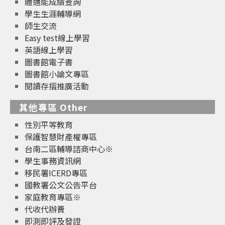
體適能成績查詢
學生生涯輔導網
師生交流
Easy test線上學習
英語線上學習
圖書館電子書
圖書館小論文專區
閱讀存摺推廣活動
其他專區 Other
性別平等教育
保護智慧財產權專區
台南二區輔導諮商中心※
學生事務資訊網
移民署ICERD專區
國教署公文公告平台
家庭教育專區※
代收代辦費
即測即評及發證