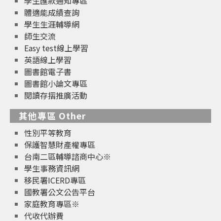
學生匯款通知專區
體適能成績查詢
學生生涯輔導網
師生交流
Easy test線上學習
英語線上學習
圖書館電子書
圖書館小論文專區
閱讀存摺推廣活動
其他專區 Other
性別平等教育
保護智慧財產權專區
台南二區輔導諮商中心※
學生事務資訊網
移民署ICERD專區
國教署公文公告平台
家庭教育專區※
代收代辦費