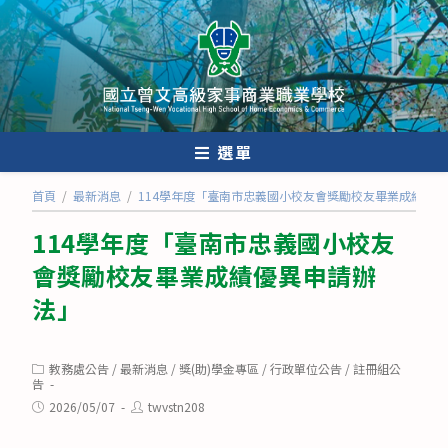
跳
轉
至
主
要
內
選單
容
首頁
/
最新消息
/
114學年度「臺南市忠義國小校友會獎勵校友畢業成績優
114學年度「臺南市忠義國小校友
會獎勵校友畢業成績優異申請辦
法」
Post
教務處公告
/
最新消息
/
獎(助)學金專區
/
行政單位公告
/
註冊組公
category:
告
Post
Post
2026/05/07
twvstn208
published:
author: