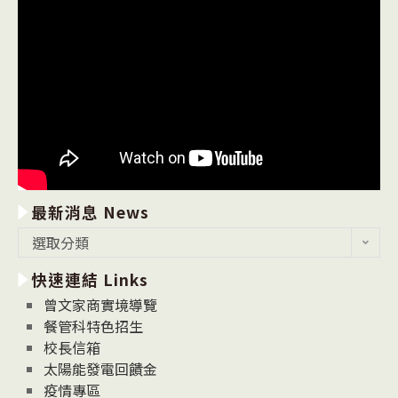
最新消息 News
最
選取分類
新
快速連結 Links
消
息
曾文家商實境導覽
News
餐管科特色招生
校長信箱
太陽能發電回饋金
疫情專區