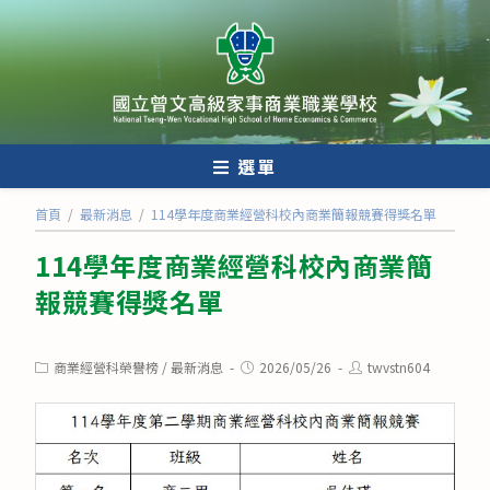
跳
轉
至
主
要
內
選單
容
首頁
/
最新消息
/
114學年度商業經營科校內商業簡報競賽得獎名單
114學年度商業經營科校內商業簡
報競賽得獎名單
Post
Post
Post
商業經營科榮譽榜
/
最新消息
2026/05/26
twvstn604
category:
published:
author: