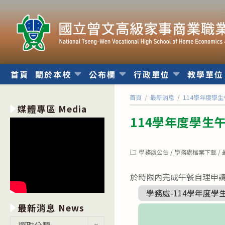
跳
轉
至
主
要
內
首頁
關於本校
公布欄
行政單位
教學單
容
首頁
/
最新消息
/
114學年度學生午
媒體專區 Media
114學年度學生午
Post
學務處公告
/
學務處檔案下載
/
category:
於時限內完成午餐自理申
學務處-114學年度學生
最新消息 News
最
選取分類