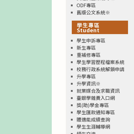
ODF專區
舊版公文系統※
學生專區
Student
學生申訴專區
新生專區
重補修專區
學生學習歷程檔案系統
校務行政系統解鎖申請
升學專區
升學資訊※
就業媒合及求職資訊
臺銀學雜費入口網
獎(助)學金專區
學生匯款通知專區
體適能成績查詢
學生生涯輔導網
師生交流