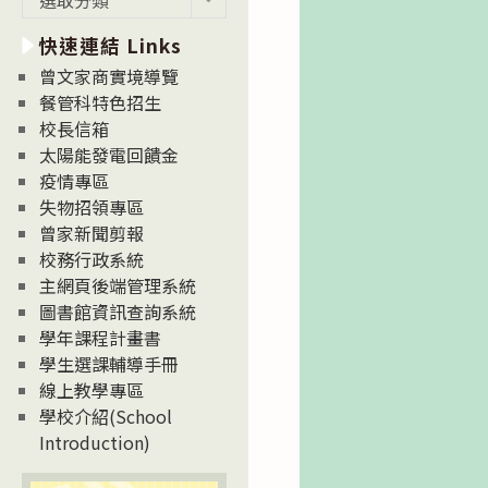
新
快速連結 Links
消
息
曾文家商實境導覽
News
餐管科特色招生
校長信箱
太陽能發電回饋金
疫情專區
失物招領專區
曾家新聞剪報
校務行政系統
主網頁後端管理系統
圖書館資訊查詢系統
學年課程計畫書
學生選課輔導手冊
線上教學專區
學校介紹(School
Introduction)