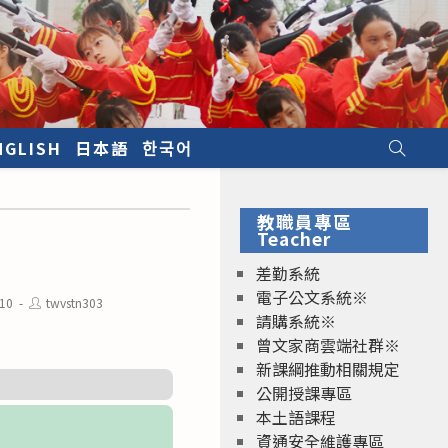
NGLISH
日本語
한국어
教職員專區
Teacher
差勤系統
電子公文系統※
Post
/10
twvstn303
author:
請購系統※
曾文家商雲端社群※
新課綱推動相關規定
公開授課專區
本土語課程
資通安全維護專區