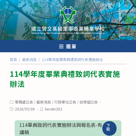
跳
轉
至
主
要
內
選單
容
首頁
/
最新消息
/
114學年度畢業典禮致詞代表實施辦法
114學年度畢業典禮致詞代表實施
辦法
Post
學務處公告
/
最新消息
/
行政單位公告
/
訓育組公告
category:
Post
Post
2026/05/06
twvstn302
published:
author:
114畢典致詞代表實施辦法與報名表-有
下
載
講稿