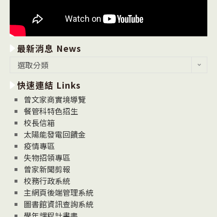
最新消息 News
最
選取分類
新
快速連結 Links
消
息
曾文家商實境導覽
News
餐管科特色招生
校長信箱
太陽能發電回饋金
疫情專區
失物招領專區
曾家新聞剪報
校務行政系統
主網頁後端管理系統
圖書館資訊查詢系統
學年課程計畫書