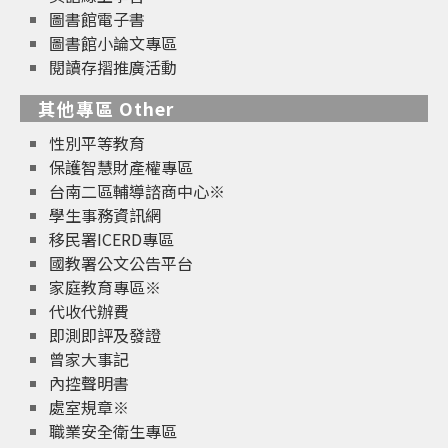
圖書館電子書
圖書館小論文專區
閱讀存摺推廣活動
其他專區 Other
性別平等教育
保護智慧財產權專區
台南二區輔導諮商中心※
學生事務資訊網
移民署ICERD專區
國教署公文公告平台
家庭教育專區※
代收代辦費
即測即評及發證
曾家大事記
內控聲明書
處室規章※
職業安全衛生專區