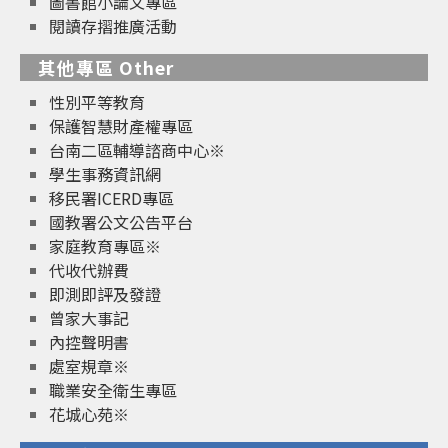
圖書館小論文專區
閱讀存摺推廣活動
其他專區 Other
性別平等教育
保護智慧財產權專區
台南二區輔導諮商中心※
學生事務資訊網
移民署ICERD專區
國教署公文公告平台
家庭教育專區※
代收代辦費
即測即評及發證
曾家大事記
內控聲明書
處室規章※
職業安全衛生專區
花城心苑※