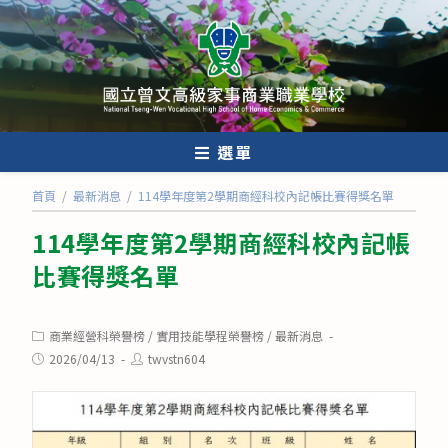
跳
轉
至
主
要
內
選單
容
首頁
/
最新消息
/
114學年度第2學期商經科校內記帳比賽得獎名單
114學年度第2學期商經科校內記帳
比賽得獎名單
Post
商業經營科榮譽榜
/
實用技能學程榮譽榜
/
最新消息
category:
Post
Post
2026/04/13
twvstn604
published:
author: