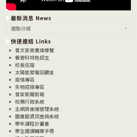
最新消息 News
最
選取分類
新
快速連結 Links
消
息
曾文家商實境導覽
News
餐管科特色招生
校長信箱
太陽能發電回饋金
疫情專區
失物招領專區
曾家新聞剪報
校務行政系統
主網頁後端管理系統
圖書館資訊查詢系統
學年課程計畫書
學生選課輔導手冊