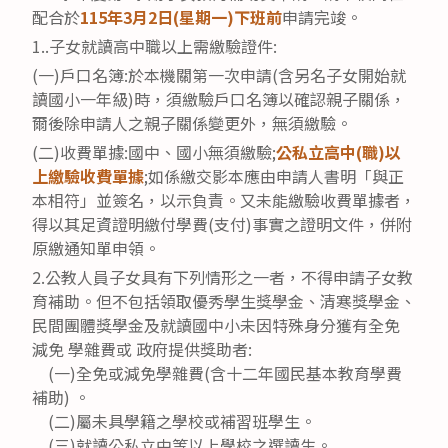
配合於
115年3月2日(星期一)下班前
申請完竣。
1..子女就讀高中職以上需繳驗證件:
(一)戶口名簿:於本機關第一次申請(含另名子女開始就
讀國小一年級)時，須繳驗戶口名簿以確認親子關係，
爾後除申請人之親子關係變更外，無須繳驗。
(二)收費單據:國中、國小無須繳驗;
公私立高中(職)以
上繳驗收費單據
;如係繳交影本應由申請人書明「與正
本相符」並簽名，以示負責。又未能繳驗收費單據者，
得以其足資證明繳付學費(支付)事實之證明文件，併附
原繳通知單申領。
2.公教人員子女具有下列情形之一者，不得申請子女教
育補助。但不包括領取優秀學生獎學金、清寒獎學金、
民間團體獎學金及就讀國中小未因特殊身分獲有全免
減免 學雜費或 政府提供獎助者:
(一)全免或減免學雜費(含十二年國民基本教育學費
補助) 。
(二)屬未具學籍之學校或補習班學生。
(三)就讀公私立中等以上學校之選讀生。