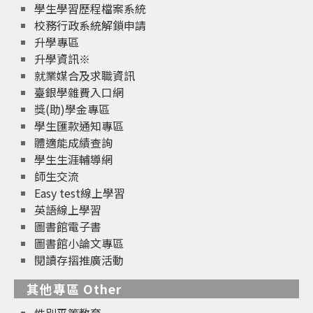
學生學習歷程檔案系統
校務行政系統解鎖申請
升學專區
升學資訊※
就業媒合及求職資訊
臺銀學雜費入口網
獎(助)學金專區
學生匯款通知專區
體適能成績查詢
學生生涯輔導網
師生交流
Easy test線上學習
英語線上學習
圖書館電子書
圖書館小論文專區
閱讀存摺推廣活動
其他專區 Other