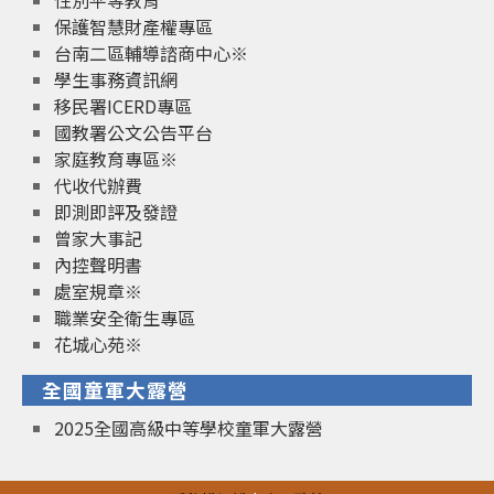
性別平等教育
保護智慧財產權專區
台南二區輔導諮商中心※
學生事務資訊網
移民署ICERD專區
國教署公文公告平台
家庭教育專區※
代收代辦費
即測即評及發證
曾家大事記
內控聲明書
處室規章※
職業安全衛生專區
花城心苑※
全國童軍大露營
2025全國高級中等學校童軍大露營