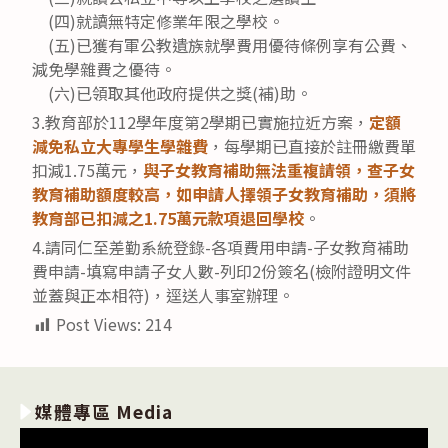
(四)就讀無特定修業年限之學校。
(五)已獲有軍公教遺族就學費用優待條例享有公費、
減免學雜費之優待。
(六)已領取其他政府提供之獎(補)助。
3.教育部於112學年度第2學期已實施拉近方案，
定額
減免私立大專學生學雜費
，每學期已直接於註冊繳費單
扣減1.75萬元，
與子女教育補助無法重複請領，查子女
教育補助額度較高，如申請人擇領子女教育補助，須將
教育部已扣減之1.75萬元款項退回學校
。
4.請同仁至差勤系統登錄-各項費用申請-子女教育補助
費申請-填寫申請子女人數-列印2份簽名(檢附證明文件
並蓋與正本相符)，逕送人事室辦理。
Post Views:
214
媒體專區 Media