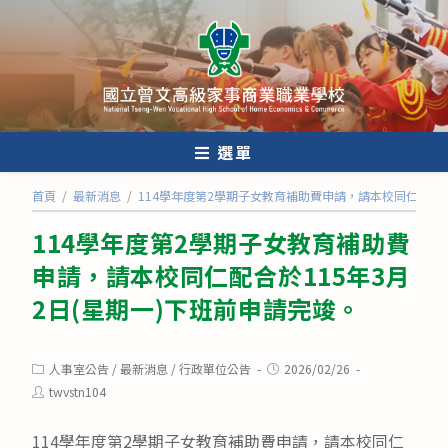
跳
轉
至
主
要
內
選單
容
首頁
/
最新消息
/
114學年度第2學期子女教育補助費申請，請本校同仁配合於
114學年度第2學期子女教育補助費
申請，請本校同仁配合於115年3月
2日(星期一)下班前申請完竣。
Post
Post
人事室公告
/
最新消息
/
行政單位公告
2026/02/26
category:
published:
Post
twvstn104
author:
114學年度第2學期子女教育補助費申請，請本校同仁