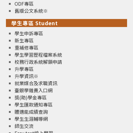
ODF專區
舊版公文系統※
學生專區 Student
學生申訴專區
新生專區
重補修專區
學生學習歷程檔案系統
校務行政系統解鎖申請
升學專區
升學資訊※
就業媒合及求職資訊
臺銀學雜費入口網
獎(助)學金專區
學生匯款通知專區
體適能成績查詢
學生生涯輔導網
師生交流
Easy test線上學習