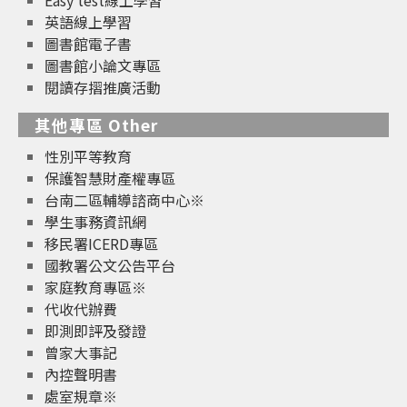
英語線上學習
圖書館電子書
圖書館小論文專區
閱讀存摺推廣活動
其他專區 Other
性別平等教育
保護智慧財產權專區
台南二區輔導諮商中心※
學生事務資訊網
移民署ICERD專區
國教署公文公告平台
家庭教育專區※
代收代辦費
即測即評及發證
曾家大事記
內控聲明書
處室規章※