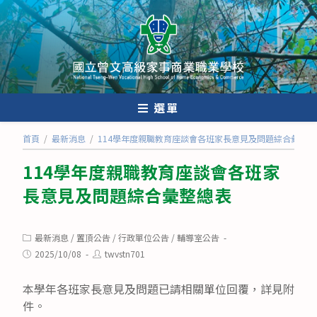
跳
轉
至
主
要
內
選單
容
首頁
/
最新消息
/
114學年度親職教育座談會各班家長意見及問題綜合彙整總
114學年度親職教育座談會各班家
長意見及問題綜合彙整總表
Post
最新消息
/
置頂公告
/
行政單位公告
/
輔導室公告
category:
Post
Post
2025/10/08
twvstn701
published:
author:
本學年各班家長意見及問題已請相關單位回覆，詳見附
件。