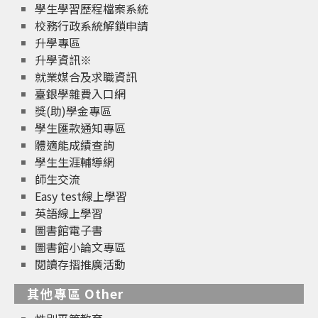
學生學習歷程檔案系統
校務行政系統解鎖申請
升學專區
升學資訊※
就業媒合及求職資訊
臺銀學雜費入口網
獎(助)學金專區
學生匯款通知專區
體適能成績查詢
學生生涯輔導網
師生交流
Easy test線上學習
英語線上學習
圖書館電子書
圖書館小論文專區
閱讀存摺推廣活動
其他專區 Other