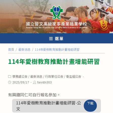
跳
轉
至
主
要
內
選單
容
首頁
/
最新消息
/
114年愛樹教育推動計畫增能研習
114年愛樹教育推動計畫增能研習
Post
學務處公告
/
最新消息
/
行政單位公告
/
衛生組公告
category:
Post
Post
2025/09/17
twvstn303
published:
author:
有興趣同仁可自行報名參加。
114年愛樹教育推動計畫增能研習-公
下載
文