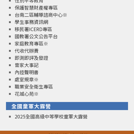
性別平等教育
保護智慧財產權專區
台南二區輔導諮商中心※
學生事務資訊網
移民署ICERD專區
國教署公文公告平台
家庭教育專區※
代收代辦費
即測即評及發證
曾家大事記
內控聲明書
處室規章※
職業安全衛生專區
花城心苑※
全國童軍大露營
2025全國高級中等學校童軍大露營