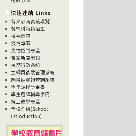
新
快速連結 Links
消
息
曾文家商實境導覽
News
餐管科特色招生
校長信箱
疫情專區
失物招領專區
曾家新聞剪報
校務行政系統
主網頁後端管理系統
圖書館資訊查詢系統
學年課程計畫書
學生選課輔導手冊
線上教學專區
學校介紹(School
Introduction)