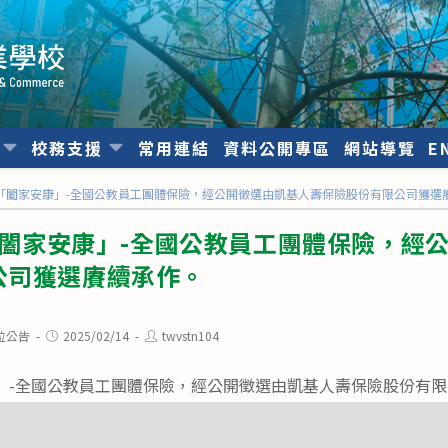
位
校務支援
常用連結
資料公開專區
網站導覽
E
7年「闔家安康」-全國公教員工團體保險，經公開徵選由凱基人壽保險股份有限公司獲選
年「闔家安康」-全國公教員工團體保險，經
公司獲選賡續承作。
Post
Post
位公告
2025/02/14
twvstn104
published:
author:
安康」-全國公教員工團體保險，經公開徵選由凱基人壽保險股份有