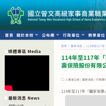
跳
轉
至
主
要
內
首頁
關於本校
公布欄
行政單位
教學單
容
首頁
/
最新消息
/
114年至11
媒體專區 Media
114年至117
壽保險股份有限
Post
人事室公告
/
最新消息
/
行政單
category:
114年至117年「闔家
最新消息 News
最
選取分類