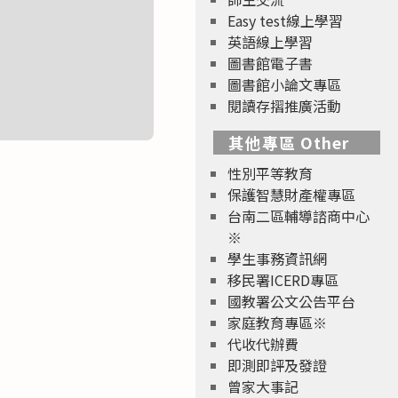
Easy test線上學習
英語線上學習
圖書館電子書
圖書館小論文專區
閱讀存摺推廣活動
其他專區 Other
性別平等教育
保護智慧財產權專區
台南二區輔導諮商中心
※
學生事務資訊網
移民署ICERD專區
國教署公文公告平台
家庭教育專區※
代收代辦費
即測即評及發證
曾家大事記