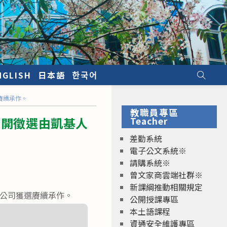
NGLISH
日本語
한국어
賡續承作。
教職員專區
公開徵選由凱基人
Teacher
差勤系統
電子公文系統※
請購系統※
曾文家商雲端社群※
新課綱推動相關規定
限公司獲選賡續承作。
公開授課專區
本土語課程
資通安全維護專區