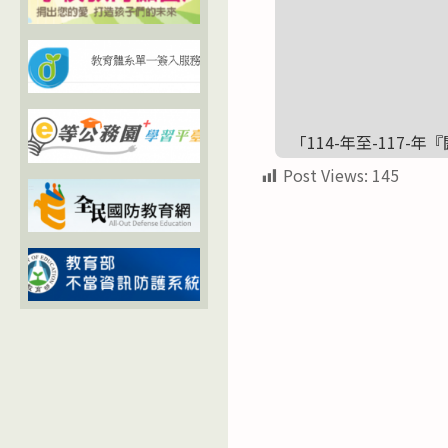
「114-年至-117
Post Views:
145