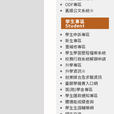
ODF專區
舊版公文系統※
學生專區
Student
學生申訴專區
新生專區
重補修專區
學生學習歷程檔案系統
校務行政系統解鎖申請
升學專區
升學資訊※
就業媒合及求職資訊
臺銀學雜費入口網
獎(助)學金專區
學生匯款通知專區
體適能成績查詢
學生生涯輔導網
師生交流