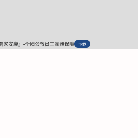
-年『闔家安康』-全國公教員工團體保險
下載