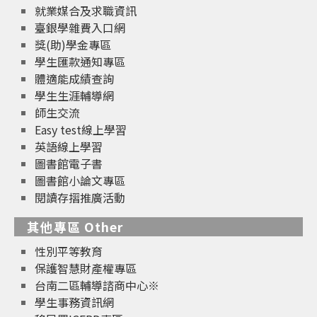
就業媒合及求職資訊
臺銀學雜費入口網
獎(助)學金專區
學生匯款通知專區
體適能成績查詢
學生生涯輔導網
師生交流
Easy test線上學習
英語線上學習
圖書館電子書
圖書館小論文專區
閱讀存摺推廣活動
其他專區 Other
性別平等教育
保護智慧財產權專區
台南二區輔導諮商中心※
學生事務資訊網