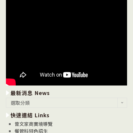
最新消息 News
最
選取分類
新
快速連結 Links
消
息
曾文家商實境導覽
News
餐管科特色招生