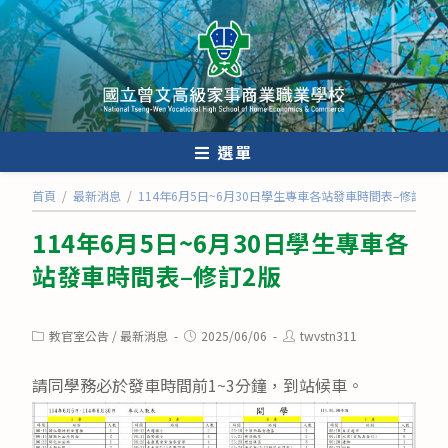
跳
轉
至
主
要
內
選單
容
首頁
/
最新消息
/
114年6月5日~6月30日學生專車各站發車時間表–修訂2版
114年6月5日~6月30日學生專車各
站發車時間表–修訂2版
Post
Post
Post
教官室公告
/
最新消息
2025/06/06
twvstn311
category:
published:
author:
請同學務必於發車時間前1~3分鐘，到站候車。