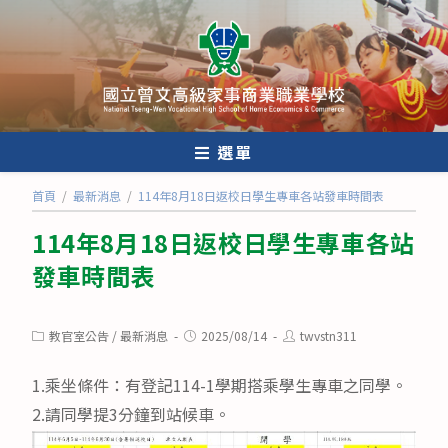
跳
轉
至
主
要
內
選單
容
首頁
/
最新消息
/
114年8月18日返校日學生專車各站發車時間表
114年8月18日返校日學生專車各站
發車時間表
Post
Post
Post
教官室公告
/
最新消息
2025/08/14
twvstn311
category:
published:
author:
1.乘坐條件：有登記114-1學期搭乘學生專車之同學。
2.請同學提3分鐘到站候車。