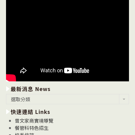
最新消息 News
最
選取分類
新
快速連結 Links
消
息
曾文家商實境導覽
News
餐管科特色招生
校長信箱