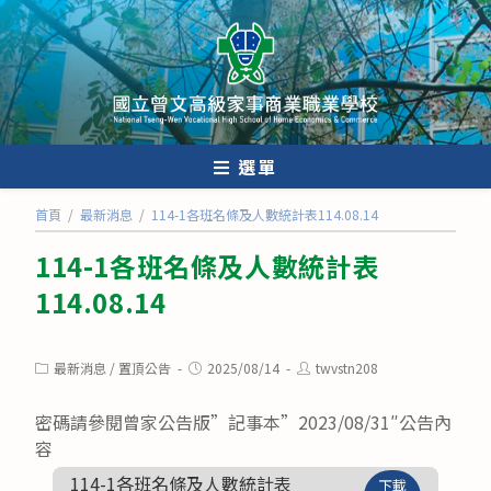
跳
轉
至
主
要
內
選單
容
首頁
/
最新消息
/
114-1各班名條及人數統計表114.08.14
114-1各班名條及人數統計表
114.08.14
Post
Post
Post
最新消息
/
置頂公告
2025/08/14
twvstn208
category:
published:
author:
密碼請參閱曾家公告版”記事本”2023/08/31″公告內
容
114-1各班名條及人數統計表
下載