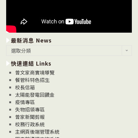
最新消息 News
最
選取分類
新
快速連結 Links
消
息
曾文家商實境導覽
News
餐管科特色招生
校長信箱
太陽能發電回饋金
疫情專區
失物招領專區
曾家新聞剪報
校務行政系統
主網頁後端管理系統