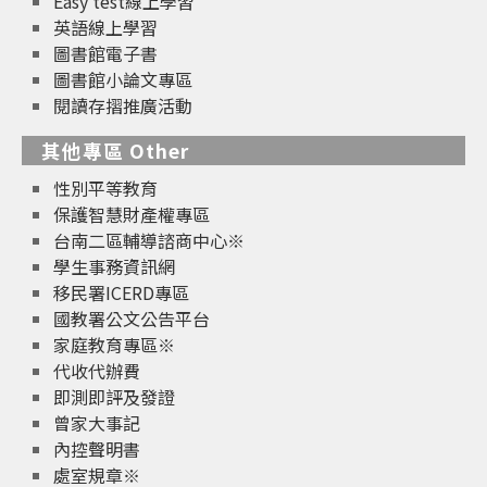
Easy test線上學習
英語線上學習
圖書館電子書
圖書館小論文專區
閱讀存摺推廣活動
其他專區 Other
性別平等教育
保護智慧財產權專區
台南二區輔導諮商中心※
學生事務資訊網
移民署ICERD專區
國教署公文公告平台
家庭教育專區※
代收代辦費
即測即評及發證
曾家大事記
內控聲明書
處室規章※