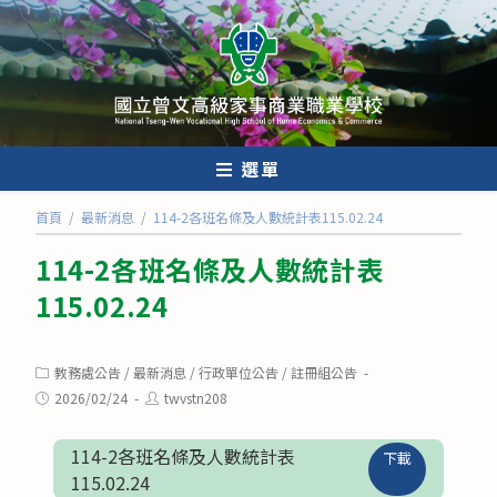
跳
轉
至
主
要
內
選單
容
首頁
/
最新消息
/
114-2各班名條及人數統計表115.02.24
114-2各班名條及人數統計表
115.02.24
Post
教務處公告
/
最新消息
/
行政單位公告
/
註冊組公告
category:
Post
Post
2026/02/24
twvstn208
published:
author:
114-2各班名條及人數統計表
下載
115.02.24