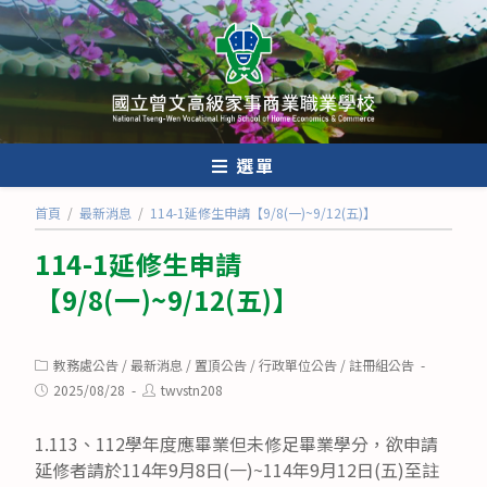
跳
轉
至
主
要
內
選單
容
首頁
/
最新消息
/
114-1延修生申請【9/8(一)~9/12(五)】
114-1延修生申請
【9/8(一)~9/12(五)】
Post
教務處公告
/
最新消息
/
置頂公告
/
行政單位公告
/
註冊組公告
category:
Post
Post
2025/08/28
twvstn208
published:
author:
1.113、112學年度應畢業但未修足畢業學分，欲申請
延修者請於114年9月8日(一)~114年9月12日(五)至註