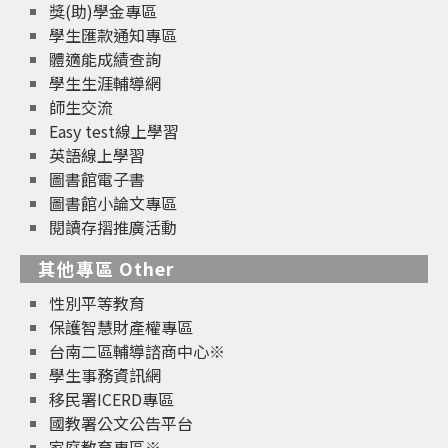
獎(助)學金專區
學生匯款通知專區
體適能成績查詢
學生生涯輔導網
師生交流
Easy test線上學習
英語線上學習
圖書館電子書
圖書館小論文專區
閱讀存摺推廣活動
其他專區 Other
性別平等教育
保護智慧財產權專區
台南二區輔導諮商中心※
學生事務資訊網
移民署ICERD專區
國教署公文公告平台
家庭教育專區※