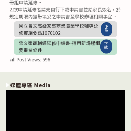
冊組申請延修。
2.欲申請延修者請先自行下載申請書並給家長簽名，於
規定期限內攜帶填妥之申請書至學校辦理相關事宜。
國立曾文高級家事商業職業學校輔導延
下
載
修實施要點1070102
曾文家商輔導延修申請書-適用新課程綱
下
載
要畢業條件
Post Views:
596
媒體專區 Media