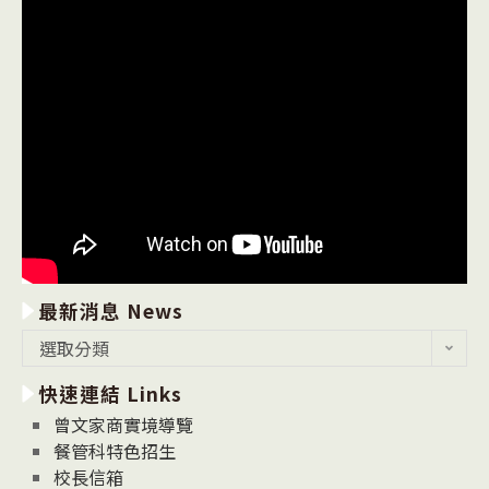
最新消息 News
最
選取分類
新
快速連結 Links
消
息
曾文家商實境導覽
News
餐管科特色招生
校長信箱