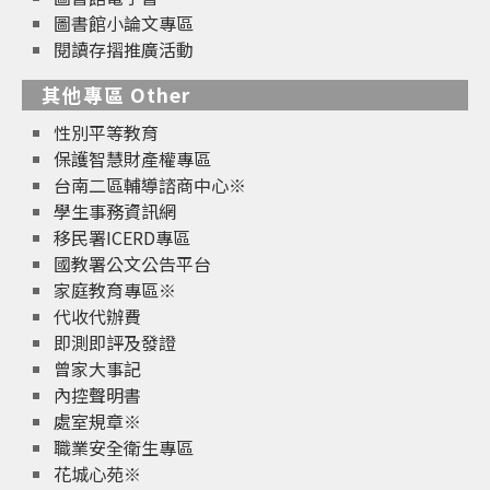
圖書館小論文專區
閱讀存摺推廣活動
其他專區 Other
性別平等教育
保護智慧財產權專區
台南二區輔導諮商中心※
學生事務資訊網
移民署ICERD專區
國教署公文公告平台
家庭教育專區※
代收代辦費
即測即評及發證
曾家大事記
內控聲明書
處室規章※
職業安全衛生專區
花城心苑※