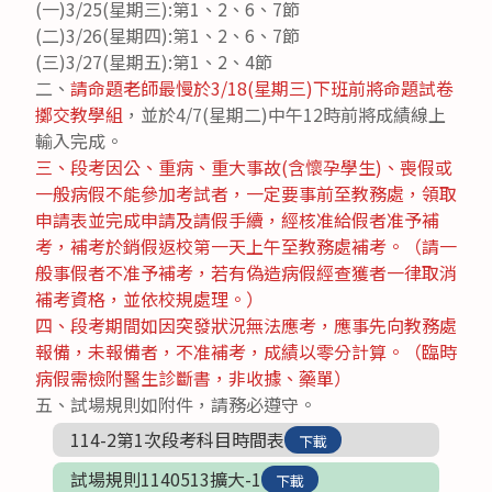
(一)3/25(星期三):第1、2、6、7節
(二)3/26(星期四):第1、2、6、7節
(三)3/27(星期五):第1、2、4節
二、
請命題老師最慢於3/18(星期三)下班前將命題試卷
擲交教學組
，並於4/7(星期二)中午12時前將成績線上
輸入完成。
三、段考因公、重病、重大事故(含懷孕學生)、喪假或
一般病假不能參加考試者，一定要事前至教務處，領取
申請表並完成申請及請假手續，經核准給假者准予補
考，補考於銷假返校第一天上午至教務處補考。（請一
般事假者不准予補考，若有偽造病假經查獲者一律取消
補考資格，並依校規處理。）
四、段考期間如因突發狀況無法應考，應事先向教務處
報備，未報備者，不准補考，成績以零分計算。（臨時
病假需檢附醫生診斷書，非收據、藥單）
五、試場規則如附件，請務必遵守。
114-2第1次段考科目時間表
下載
試場規則1140513擴大-1
下載