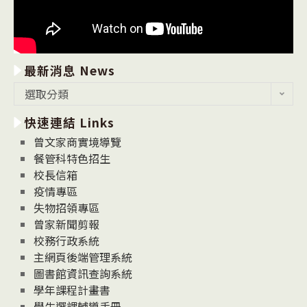
最新消息 News
最
選取分類
新
快速連結 Links
消
息
曾文家商實境導覽
News
餐管科特色招生
校長信箱
疫情專區
失物招領專區
曾家新聞剪報
校務行政系統
主網頁後端管理系統
圖書館資訊查詢系統
學年課程計畫書
學生選課輔導手冊