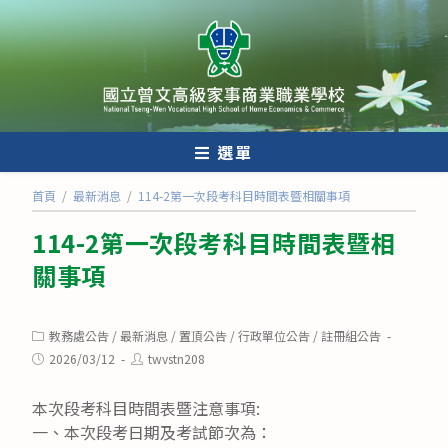
跳
轉
至
主
要
內
選單
容
首頁
/
最新消息
/
114-2第一次段考科目時間表暨相關事項
114-2第一次段考科目時間表暨相
關事項
Post
教務處公告
/
最新消息
/
置頂公告
/
行政單位公告
/
註冊組公告
category:
Post
Post
2026/03/12
twvstn208
published:
author:
本次段考科目時間表暨注意事項:
一、本次段考日期及考試節次為：