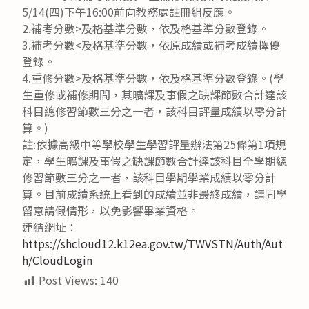
5/14(四)下午16:00前向教務處註冊組反應。
2.補考分數>及格基準分數，依及格基準分數登錄。
3.補考分數<及格基準分數，依原成績或補考成績擇優
登錄。
4.重修分數>及格基準分數，依及格基準分數登錄。(學
生重修或補修期間，其曠課及事假之缺課節數合計達該
科目總修習節數三分之一者，該科目評量成績以零分計
算。)
註:依據高級中等學校學生學習評量辦法第25條第1項規
定，學生曠課及事假之缺課節數合計達該科目全學期總
修習節數三分之一者，該科目學期學業成績以零分計
算。目前成績系統上看到的成績並非最終成績，請同學
留意請假情形，以免影響畢業資格。
連結網址：
https://shcloud12.k12ea.gov.tw/TWVSTN/Auth/Aut
h/CloudLogin
Post Views:
140