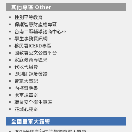
其他專區 Other
性別平等教育
保護智慧財產權專區
台南二區輔導諮商中心※
學生事務資訊網
移民署ICERD專區
國教署公文公告平台
家庭教育專區※
代收代辦費
即測即評及發證
曾家大事記
內控聲明書
處室規章※
職業安全衛生專區
花城心苑※
全國童軍大露營
2025全國高級中等學校童軍大露營