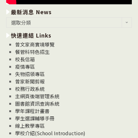
最新消息 News
最
選取分類
新
快速連結 Links
消
息
曾文家商實境導覽
News
餐管科特色招生
校長信箱
疫情專區
失物招領專區
曾家新聞剪報
校務行政系統
主網頁後端管理系統
圖書館資訊查詢系統
學年課程計畫書
學生選課輔導手冊
線上教學專區
學校介紹(School Introduction)