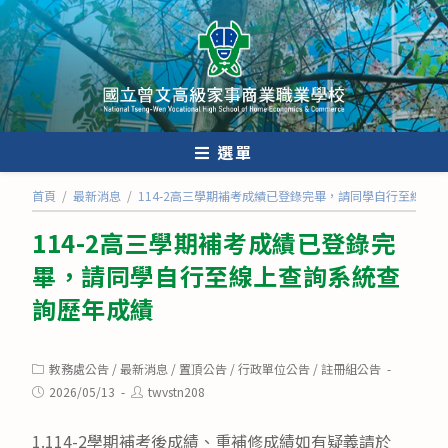
跳
轉
至
主
要
內
選單
容
首頁
/
最新消息
/
114-2高三學期補考成績已登錄完畢，請同學自行至線上
114-2高三學期補考成績已登錄完
畢，請同學自行至線上查詢系統查
詢歷年成績
Post
教務處公告
/
最新消息
/
置頂公告
/
行政單位公告
/
註冊組公告
category:
Post
Post
2026/05/13
twvstn208
published:
author:
1.114-2學期補考後成績、重補修成績如有疑義請於