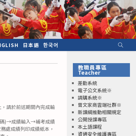
NGLISH
日本語
한국어
教職員專區
Teacher
差勤系統
電子公文系統※
請購系統※
曾文家商雲端社群※
時止，請於前述期間內完成輸
新課綱推動相關規定
公開授課專區
密碼)→成績輸入→補考成績
本土語課程
教務處成績列印成績紙本，
資通安全維護專區
存查。