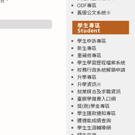
ODF專區
舊版公文系統※
學生專區
Student
學生申訴專區
新生專區
重補修專區
學生學習歷程檔案系統
校務行政系統解鎖申請
升學專區
升學資訊※
就業媒合及求職資訊
臺銀學雜費入口網
獎(助)學金專區
學生匯款通知專區
體適能成績查詢
學生生涯輔導網
師生交流