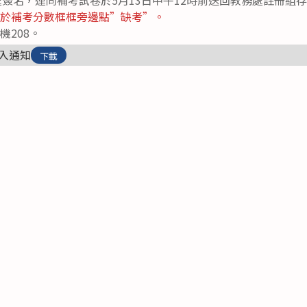
師於補考分數框框旁邊點”缺考”。
機208。
輸入通知
下載