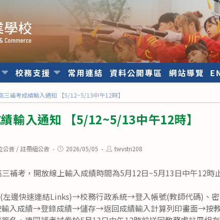
位
校務支援
常用連結
資料公開專區
網站導覽
E
2高三補考成績輸入通知 【5/12~5/13中午12時】
績輸入通知 【5/12~5/13中午12時】
Post
Post
位公告
/
註冊組公告
2026/05/05
twvstn208
published:
author:
期高三補考，開放線上輸入成績時間為5月12日~5月13日中午12
(左邊快速連結Links)→校務行政系統→登入帳號(教師代碼)、
按輸入成績→登錄成績→儲存→返回成績輸入計算列印畫面→按
簽名，連同補考試卷於5月13日中午12時前送回教務處註冊組