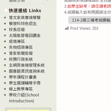
新
3
.如學生缺考，請任課老
快速連結 Links
消
4.成績輸入如有問題請洽分
息
曾文家商實境導覽
114-2高三補考成績
News
餐管科特色招生
Post Views:
201
校長信箱
太陽能發電回饋金
疫情專區
失物招領專區
曾家新聞剪報
校務行政系統
主網頁後端管理系統
圖書館資訊查詢系統
學年課程計畫書
學生選課輔導手冊
線上教學專區
學校介紹(School
Introduction)