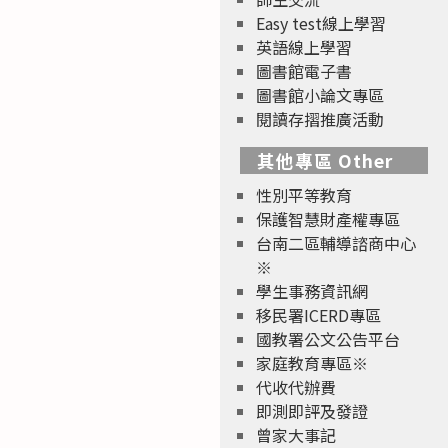
Easy test線上學習
英語線上學習
圖書館電子書
圖書館小論文專區
閱讀存摺推廣活動
其他專區 Other
性別平等教育
保護智慧財產權專區
台南二區輔導諮商中心
※
學生事務資訊網
移民署ICERD專區
國教署公文公告平台
家庭教育專區※
代收代辦費
即測即評及發證
曾家大事記