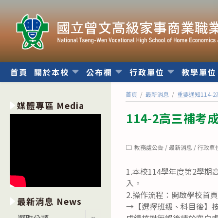
跳
轉
至
主
要
內
首頁
關於本校
公布欄
行政單位
教學單
容
首頁
/
最新消息
/
重要通知114-
媒體專區 Media
114-2高三補考成
Post
教務處公告
/
最新消息
/
行政單
category:
1.本校114學年度第2學
入。
2.操作流程：開啟學校首頁
最新消息 News
→【選擇班級、科目後】
最
選取分類
成績核對無誤後請於空白處