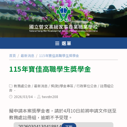
跳
轉
至
主
要
內
選單
容
首頁
/
最新消息
/
115年寶佳高職學生獎學金
115年寶佳高職學生獎學金
Post
教務處公告
/
最新消息
/
獎(助)學金專區
/
行政單位公告
/
註冊組公
category:
告
Post
Post
2026/03/04
twvstn208
published:
author:
擬申請本案獎學金者，請於4月10日前將申請文件送至
教務處註冊組，逾期不予受理。
20260304130418914
下載