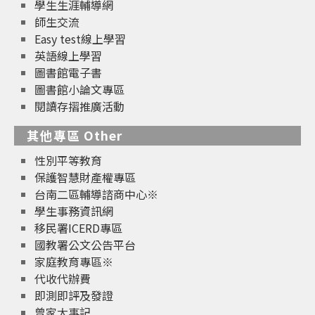
學生生涯輔導網
師生交流
Easy test線上學習
英語線上學習
圖書館電子書
圖書館小論文專區
閱讀存摺推廣活動
其他專區 Other
性別平等教育
保護智慧財產權專區
台南二區輔導諮商中心※
學生事務資訊網
移民署ICERD專區
國教署公文公告平台
家庭教育專區※
代收代辦費
即測即評及發證
曾家大事記