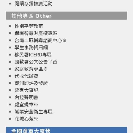
閱讀存摺推廣活動
其他專區 Other
性別平等教育
保護智慧財產權專區
台南二區輔導諮商中心※
學生事務資訊網
移民署ICERD專區
國教署公文公告平台
家庭教育專區※
代收代辦費
即測即評及發證
曾家大事記
內控聲明書
處室規章※
職業安全衛生專區
花城心苑※
全國童軍大露營