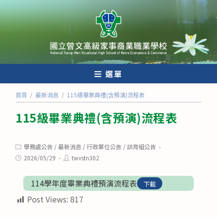
跳
轉
至
主
要
內
選單
容
首頁
/
最新消息
/
115級畢業典禮(含預演)流程表
115級畢業典禮(含預演)流程表
Post
學務處公告
/
最新消息
/
行政單位公告
/
訓育組公告
category:
Post
Post
2026/05/29
twvstn302
published:
author:
114學年度畢業典禮預演流程表
下載
Post Views:
817