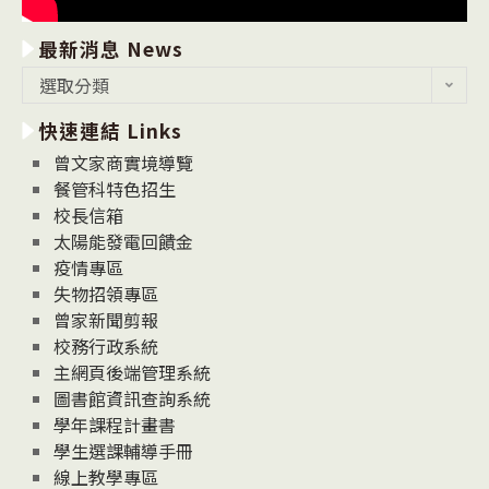
最新消息 News
最
選取分類
新
快速連結 Links
消
息
曾文家商實境導覽
News
餐管科特色招生
校長信箱
太陽能發電回饋金
疫情專區
失物招領專區
曾家新聞剪報
校務行政系統
主網頁後端管理系統
圖書館資訊查詢系統
學年課程計畫書
學生選課輔導手冊
線上教學專區