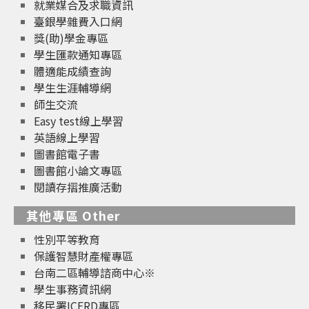
就業媒合及求職資訊
臺銀學雜費入口網
獎(助)學金專區
學生匯款通知專區
體適能成績查詢
學生生涯輔導網
師生交流
Easy test線上學習
英語線上學習
圖書館電子書
圖書館小論文專區
閱讀存摺推廣活動
其他專區 Other
性別平等教育
保護智慧財產權專區
台南二區輔導諮商中心※
學生事務資訊網
移民署ICERD專區