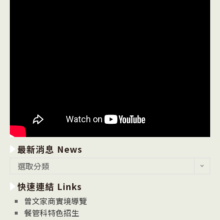
最新消息 News
最
選取分類
新
快速連結 Links
消
息
曾文家商實境導覽
News
餐管科特色招生