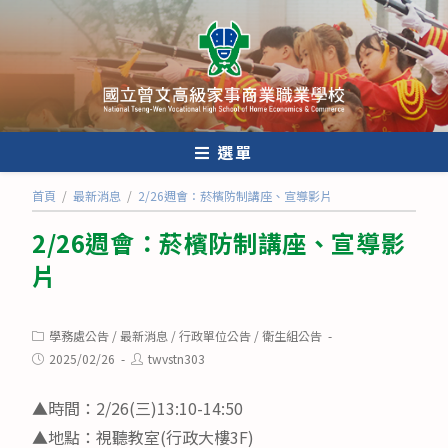
跳
轉
至
主
要
內
選單
容
首頁
/
最新消息
/
2/26週會：菸檳防制講座、宣導影片
2/26週會：菸檳防制講座、宣導影
片
Post
學務處公告
/
最新消息
/
行政單位公告
/
衛生組公告
category:
Post
Post
2025/02/26
twvstn303
published:
author:
▲時間：2/26(三)13:10-14:50
▲地點：視聽教室(行政大樓3F)