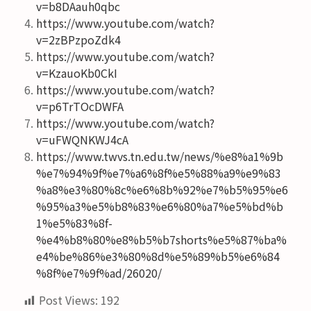
v=b8DAauh0qbc
https://www.youtube.com/watch?
v=2zBPzpoZdk4
https://www.youtube.com/watch?
v=KzauoKb0CkI
https://www.youtube.com/watch?
v=p6TrTOcDWFA
https://www.youtube.com/watch?
v=uFWQNKWJ4cA
https://www.twvs.tn.edu.tw/news/%e8%a1%9b
%e7%94%9f%e7%a6%8f%e5%88%a9%e9%83
%a8%e3%80%8c%e6%8b%92%e7%b5%95%e6
%95%a3%e5%b8%83%e6%80%a7%e5%bd%b
1%e5%83%8f-
%e4%b8%80%e8%b5%b7shorts%e5%87%ba%
e4%be%86%e3%80%8d%e5%89%b5%e6%84
%8f%e7%9f%ad/26020/
Post Views:
192