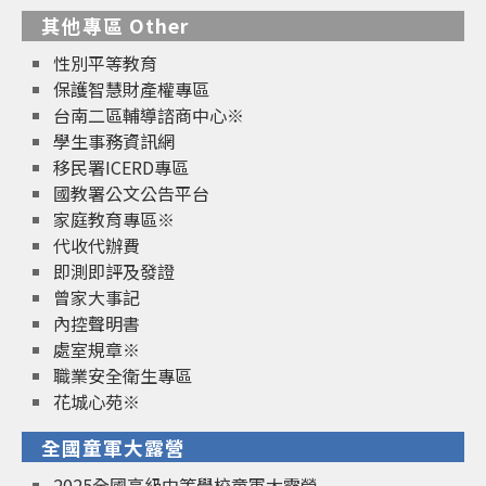
其他專區 Other
性別平等教育
保護智慧財產權專區
台南二區輔導諮商中心※
學生事務資訊網
移民署ICERD專區
國教署公文公告平台
家庭教育專區※
代收代辦費
即測即評及發證
曾家大事記
內控聲明書
處室規章※
職業安全衛生專區
花城心苑※
全國童軍大露營
2025全國高級中等學校童軍大露營