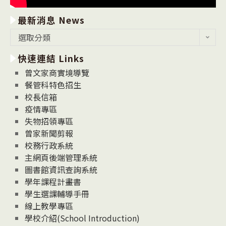
最新消息 News
最
選取分類
新
快速連結 Links
消
息
曾文家商實境導覽
News
餐管科特色招生
校長信箱
疫情專區
失物招領專區
曾家新聞剪報
校務行政系統
主網頁後端管理系統
圖書館資訊查詢系統
學年課程計畫書
學生選課輔導手冊
線上教學專區
學校介紹(School Introduction)