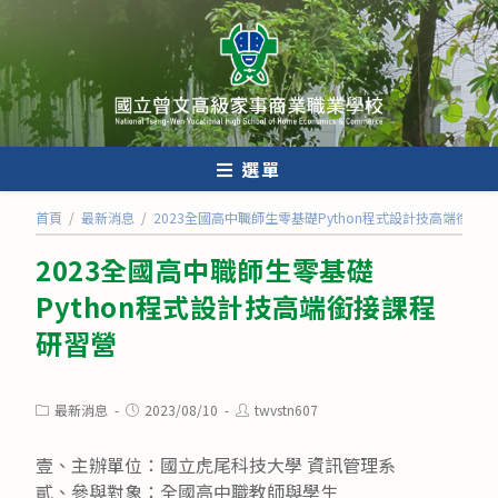
跳
轉
至
主
要
內
選單
容
首頁
/
最新消息
/
2023全國高中職師生零基礎Python程式設計技高端銜接
2023全國高中職師生零基礎
Python程式設計技高端銜接課程
研習營
Post
Post
Post
最新消息
2023/08/10
twvstn607
category:
published:
author:
壹、主辦單位：國立虎尾科技大學 資訊管理系
貳、參與對象：全國高中職教師與學生