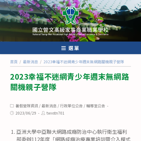
跳
轉
至
主
要
內
選單
容
首頁
/
最新消息
/
2023幸福不迷網青少年週末無網路關機親子營隊
2023幸福不迷網青少年週末無網路
關機親子營隊
Post
暑假營隊資訊
/
最新消息
/
行政單位公告
/
輔導室公告
category:
Post
Post
2023/06/29
twvstn701
published:
author:
亞洲大學中亞聯大網路成癮防治中心執行衛生福利
部委辦112年度「網路成癮治療專業培訓暨介入模式