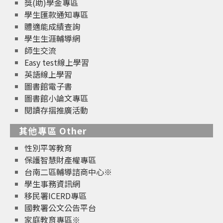
獎(助)學金專區
學生匯款通知專區
體適能成績查詢
學生生涯輔導網
師生交流
Easy test線上學習
英語線上學習
圖書館電子書
圖書館小論文專區
閱讀存摺推廣活動
其他專區 Other
性別平等教育
保護智慧財產權專區
台南二區輔導諮商中心※
學生事務資訊網
移民署ICERD專區
國教署公文公告平台
家庭教育專區※