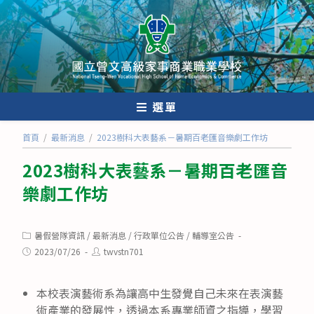
跳
轉
至
主
要
內
選單
容
首頁
/
最新消息
/
2023樹科大表藝系－暑期百老匯音樂劇工作坊
2023樹科大表藝系－暑期百老匯音
樂劇工作坊
Post
暑假營隊資訊
/
最新消息
/
行政單位公告
/
輔導室公告
category:
Post
Post
2023/07/26
twvstn701
published:
author:
本校表演藝術系為讓高中生發覺自己未來在表演藝
術產業的發展性，透過本系專業師資之指導，學習