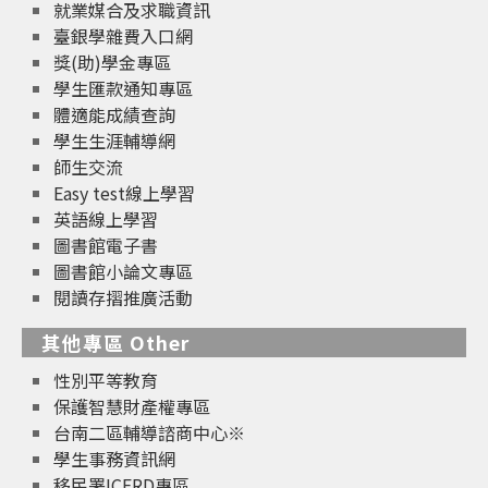
就業媒合及求職資訊
臺銀學雜費入口網
獎(助)學金專區
學生匯款通知專區
體適能成績查詢
學生生涯輔導網
師生交流
Easy test線上學習
英語線上學習
圖書館電子書
圖書館小論文專區
閱讀存摺推廣活動
其他專區 Other
性別平等教育
保護智慧財產權專區
台南二區輔導諮商中心※
學生事務資訊網
移民署ICERD專區