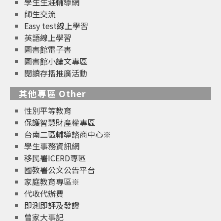
學生生涯輔導網
師生交流
Easy test線上學習
英語線上學習
圖書館電子書
圖書館小論文專區
閱讀存摺推廣活動
其他專區 Other
性別平等教育
保護智慧財產權專區
台南二區輔導諮商中心※
學生事務資訊網
移民署ICERD專區
國教署公文公告平台
家庭教育專區※
代收代辦費
即測即評及發證
曾家大事記