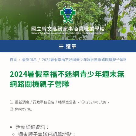
跳
轉
至
主
要
內
選單
容
首頁
/
最新消息
/
2024暑假幸福不迷網青少年週末無網路關機親子營隊
2024暑假幸福不迷網青少年週末無
網路關機親子營隊
Post
Post
最新消息
/
行政單位公告
/
輔導室公告
2024/06/28
category:
published:
Post
twvstn701
author:
活動詳細資訊：
週末親子營隊日期與地點：