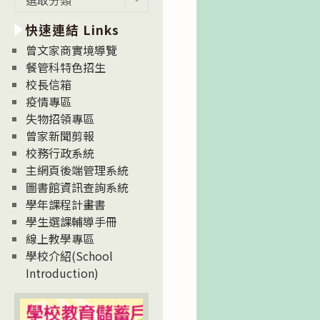
新
快速連結 Links
消
息
曾文家商實境導覽
News
餐管科特色招生
校長信箱
疫情專區
失物招領專區
曾家新聞剪報
校務行政系統
主網頁後端管理系統
圖書館資訊查詢系統
學年課程計畫書
學生選課輔導手冊
線上教學專區
學校介紹(School
Introduction)