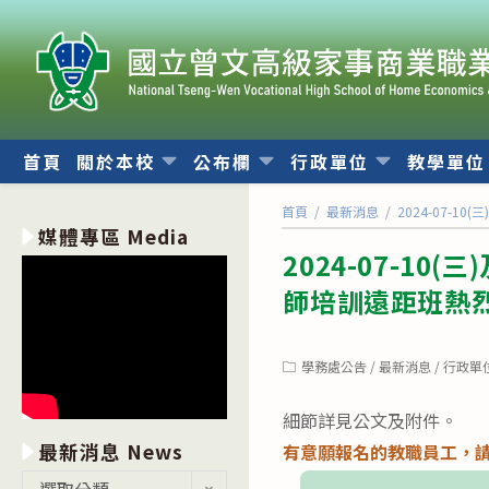
跳
轉
至
主
要
內
首頁
關於本校
公布欄
行政單位
教學單
容
首頁
/
最新消息
/
2024-07-1
媒體專區 Media
2024-07-10
師培訓遠距班熱
Post
學務處公告
/
最新消息
/
行政單
category:
細節詳見公文及附件。
最新消息 News
有意願報名的教職員工，
最
選取分類