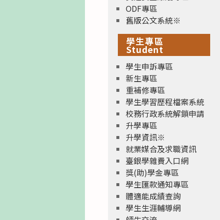
ODF專區
舊版公文系統※
學生專區
Student
學生申訴專區
新生專區
重補修專區
學生學習歷程檔案系統
校務行政系統解鎖申請
升學專區
升學資訊※
就業媒合及求職資訊
臺銀學雜費入口網
獎(助)學金專區
學生匯款通知專區
體適能成績查詢
學生生涯輔導網
師生交流