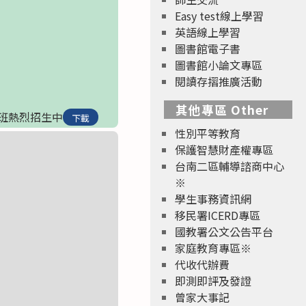
Easy test線上學習
英語線上學習
圖書館電子書
圖書館小論文專區
閱讀存摺推廣活動
其他專區 Other
遠距班熱烈招生中
下載
性別平等教育
保護智慧財產權專區
台南二區輔導諮商中心
※
學生事務資訊網
移民署ICERD專區
國教署公文公告平台
家庭教育專區※
代收代辦費
即測即評及發證
曾家大事記