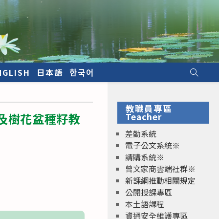
NGLISH
日本語
한국어
教職員專區
n盆型及樹花盆種籽教
Teacher
差勤系統
電子公文系統※
請購系統※
曾文家商雲端社群※
新課綱推動相關規定
公開授課專區
本土語課程
資通安全維護專區