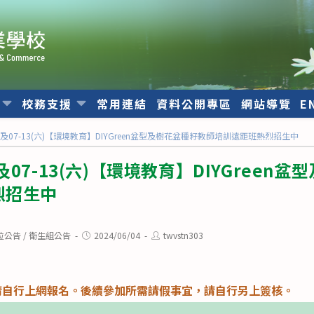
位
校務支援
常用連結
資料公開專區
網站導覽
E
0(三)及07-13(六)【環境教育】DIYGreen盆型及樹花盆種籽教師培訓遠距班熱烈招生中
(三)及07-13(六)【環境教育】DIYGree
烈招生中
Post
Post
位公告
/
衛生組公告
2024/06/04
twvstn303
published:
author:
請自行上網報名。後續參加所需請假事宜，請自行另上簽核。