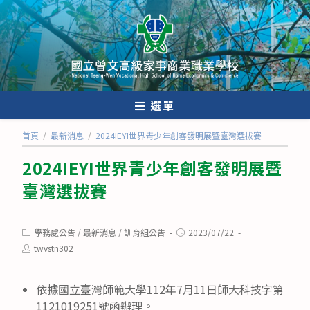
跳
轉
至
主
要
內
選單
容
首頁
/
最新消息
/
2024IEYI世界青少年創客發明展暨臺灣選拔賽
2024IEYI世界青少年創客發明展暨
臺灣選拔賽
Post
Post
學務處公告
/
最新消息
/
訓育組公告
2023/07/22
category:
published:
Post
twvstn302
author:
依據國立臺灣師範大學112年7月11日師大科技字第
1121019251號函辦理。