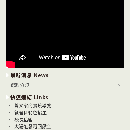
最新消息 News
最
選取分類
新
快速連結 Links
消
息
曾文家商實境導覽
News
餐管科特色招生
校長信箱
太陽能發電回饋金