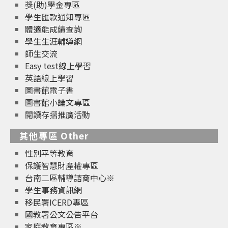
獎(助)學金專區
學生匯款通知專區
體適能成績查詢
學生生涯輔導網
師生交流
Easy test線上學習
英語線上學習
圖書館電子書
圖書館小論文專區
閱讀存摺推廣活動
其他專區 Other
性別平等教育
保護智慧財產權專區
台南二區輔導諮商中心※
學生事務資訊網
移民署ICERD專區
國教署公文公告平台
家庭教育專區※