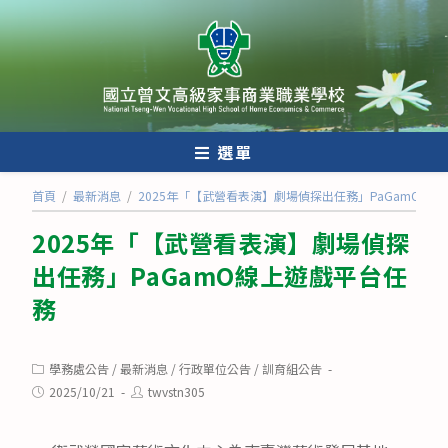
跳
轉
至
主
要
內
選單
容
首頁
/
最新消息
/
2025年「【武營看表演】劇場偵探出任務」PaGamO線
2025年「【武營看表演】劇場偵探
出任務」PaGamO線上遊戲平台任
務
Post
學務處公告
/
最新消息
/
行政單位公告
/
訓育組公告
category:
Post
Post
2025/10/21
twvstn305
published:
author: