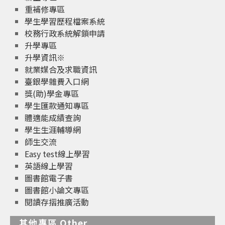
重補修專區
學生學習歷程檔案系統
校務行政系統解鎖申請
升學專區
升學資訊※
就業媒合及求職資訊
臺銀學雜費入口網
獎(助)學金專區
學生匯款通知專區
體適能成績查詢
學生生涯輔導網
師生交流
Easy test線上學習
英語線上學習
圖書館電子書
圖書館小論文專區
閱讀存摺推廣活動
其他專區 Other