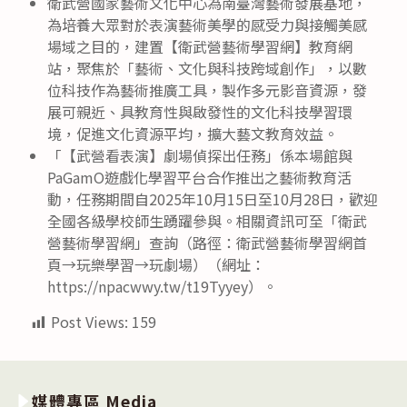
衛武營國家藝術文化中心為南臺灣藝術發展基地，
為培養大眾對於表演藝術美學的感受力與接觸美感
場域之目的，建置【衛武營藝術學習網】教育網
站，聚焦於「藝術、文化與科技跨域創作」，以數
位科技作為藝術推廣工具，製作多元影音資源，發
展可親近、具教育性與啟發性的文化科技學習環
境，促進文化資源平均，擴大藝文教育效益。
「【武營看表演】劇場偵探出任務」係本場館與
PaGamO遊戲化學習平台合作推出之藝術教育活
動，任務期間自2025年10月15日至10月28日，歡迎
全國各級學校師生踴躍參與。相關資訊可至「衛武
營藝術學習網」查詢（路徑：衛武營藝術學習網首
頁→玩樂學習→玩劇場）（網址：
https://npacwwy.tw/t19Tyyey）。
Post Views:
159
媒體專區 Media