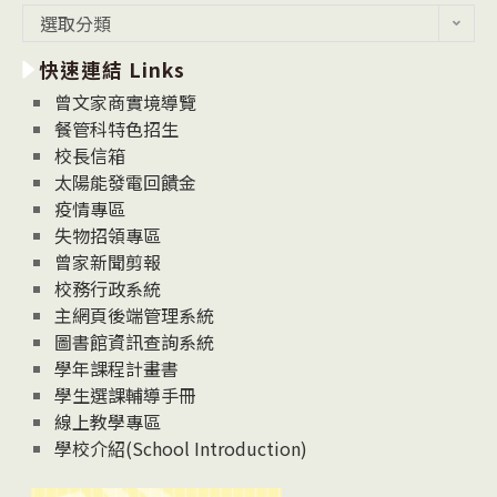
最
選取分類
新
快速連結 Links
消
息
曾文家商實境導覽
News
餐管科特色招生
校長信箱
太陽能發電回饋金
疫情專區
失物招領專區
曾家新聞剪報
校務行政系統
主網頁後端管理系統
圖書館資訊查詢系統
學年課程計畫書
學生選課輔導手冊
線上教學專區
學校介紹(School Introduction)