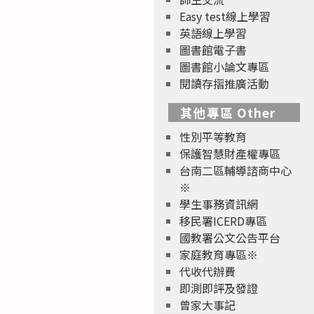
Easy test線上學習
英語線上學習
圖書館電子書
圖書館小論文專區
閱讀存摺推廣活動
其他專區 Other
性別平等教育
保護智慧財產權專區
台南二區輔導諮商中心
※
學生事務資訊網
移民署ICERD專區
國教署公文公告平台
家庭教育專區※
代收代辦費
即測即評及發證
曾家大事記