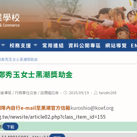
位
校務支援
常用連結
資料公開專區
網站導覽
E
屆吳鄭秀玉女士黑潮獎助金
吳鄭秀玉女士黑潮獎助金
Post
Post
學金專區
/
行政單位公告
/
註冊組公告
2025/09/19
twvstn208
published:
author:
內自行e-mail至黑潮官方信箱
kuroshio@koef.org
g.tw/newsite/article02.php?class_item_id=155
6
下載