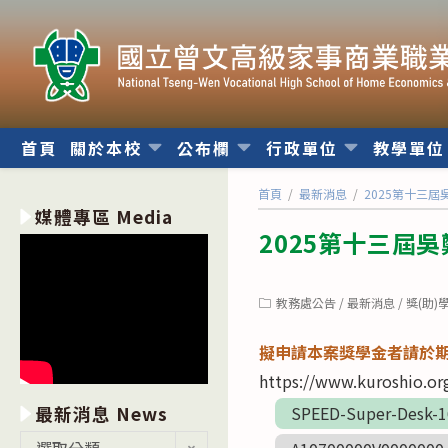
跳
轉
至
主
要
內
首頁
關於本校
公布欄
行政單位
教學單
容
首頁
/
最新消息
/
2025第十三
媒體專區 Media
2025第十三屆
Post
教務處公告
/
最新消息
/
獎(助)
category:
擬申請本案獎學金者請於期限
https://www.kuroshio.or
最新消息 News
SPEED-Super-Desk-1
最
選取分類