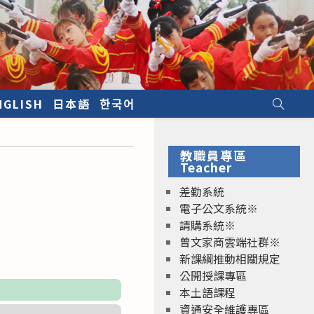
NGLISH
日本語
한국어
教職員專區
Teacher
差勤系統
電子公文系統※
請購系統※
曾文家商雲端社群※
新課綱推動相關規定
公開授課專區
本土語課程
資通安全維護專區