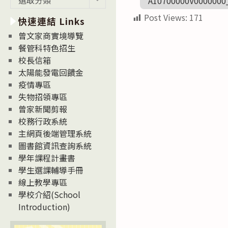
A10700000V0000000
新
Post Views:
171
快速連結 Links
消
息
曾文家商實境導覽
News
餐管科特色招生
校長信箱
太陽能發電回饋金
疫情專區
失物招領專區
曾家新聞剪報
校務行政系統
主網頁後端管理系統
圖書館資訊查詢系統
學年課程計畫書
學生選課輔導手冊
線上教學專區
學校介紹(School
Introduction)