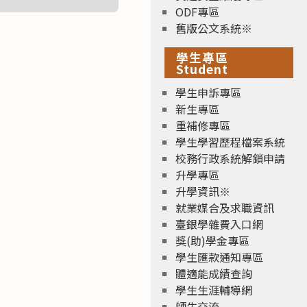
ODF專區
舊版公文系統※
學生專區
Student
學生申訴專區
新生專區
重補修專區
學生學習歷程檔案系統
校務行政系統解鎖申請
升學專區
升學資訊※
就業媒合及求職資訊
臺銀學雜費入口網
獎(助)學金專區
學生匯款通知專區
體適能成績查詢
學生生涯輔導網
師生交流