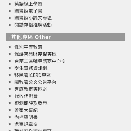
英語線上學習
圖書館電子書
圖書館小論文專區
閱讀存摺推廣活動
其他專區 Other
性別平等教育
保護智慧財產權專區
台南二區輔導諮商中心※
學生事務資訊網
移民署ICERD專區
國教署公文公告平台
家庭教育專區※
代收代辦費
即測即評及發證
曾家大事記
內控聲明書
處室規章※