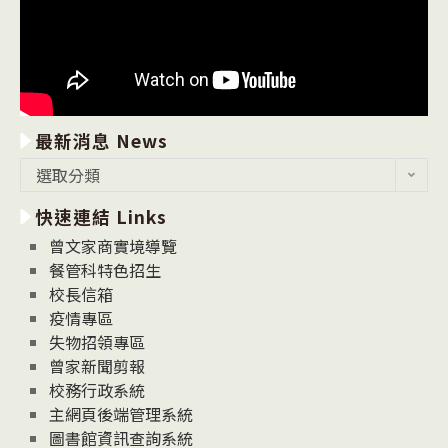
最新消息 News
最
選取分類
新
快速連結 Links
消
息
曾文家商實境導覽
News
餐管科特色招生
校長信箱
疫情專區
失物招領專區
曾家新聞剪報
校務行政系統
主網頁後端管理系統
圖書館資訊查詢系統