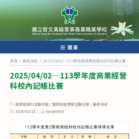
跳
轉
至
主
要
內
選單
容
首頁
/
最新消息
/
2025/04/02─113學年度商業經營科校內記帳比賽
2025/04/02─113學年度商業經營
科校內記帳比賽
Post
商業經營科活動花絮
/
實用技能學程活動花絮
/
最新消息
category:
Post
Post
2026/03/25
twvstn604
published:
author: