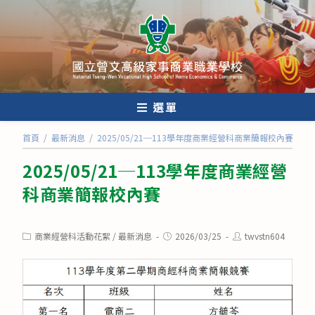
跳
轉
至
主
要
內
選單
容
首頁
/
最新消息
/
2025/05/21─113學年度商業經營科商業簡報校內賽
2025/05/21─113學年度商業經營
科商業簡報校內賽
Post
Post
Post
商業經營科活動花絮
/
最新消息
2026/03/25
twvstn604
category:
published:
author: