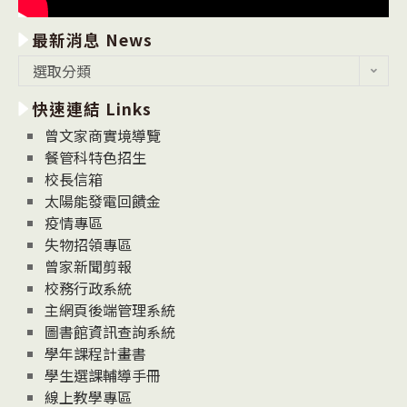
最新消息 News
最
選取分類
新
快速連結 Links
消
息
曾文家商實境導覽
News
餐管科特色招生
校長信箱
太陽能發電回饋金
疫情專區
失物招領專區
曾家新聞剪報
校務行政系統
主網頁後端管理系統
圖書館資訊查詢系統
學年課程計畫書
學生選課輔導手冊
線上教學專區