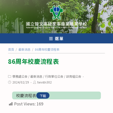
跳
轉
至
主
要
內
選單
容
首頁
/
最新消息
/
86周年校慶流程表
86周年校慶流程表
Post
學務處公告
/
最新消息
/
行政單位公告
/
訓育組公告
category:
Post
Post
2024/02/29
twvstn302
published:
author:
校慶流程表
下載
Post Views:
169