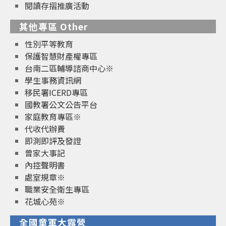
閱讀存摺推廣活動
其他專區 Other
性別平等教育
保護智慧財產權專區
台南二區輔導諮商中心※
學生事務資訊網
移民署ICERD專區
國教署公文公告平台
家庭教育專區※
代收代辦費
即測即評及發證
曾家大事記
內控聲明書
處室規章※
職業安全衛生專區
花城心苑※
全國童軍大露營