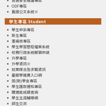
資通安全維護專區
ODF專區
舊版公文系統※
學生專區 Student
學生申訴專區
新生專區
重補修專區
學生學習歷程檔案系統
校務行政系統解鎖申請
升學專區
升學資訊※
就業媒合及求職資訊
臺銀學雜費入口網
獎(助)學金專區
學生匯款通知專區
體適能成績查詢
學生生涯輔導網
師生交流