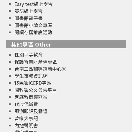
Easy test線上學習
英語線上學習
圖書館電子書
圖書館小論文專區
閱讀存摺推廣活動
其他專區 Other
性別平等教育
保護智慧財產權專區
台南二區輔導諮商中心※
學生事務資訊網
移民署ICERD專區
國教署公文公告平台
家庭教育專區※
代收代辦費
即測即評及發證
曾家大事記
內控聲明書