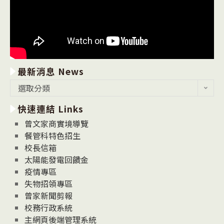
最新消息 News
最
選取分類
新
快速連結 Links
消
息
曾文家商實境導覽
News
餐管科特色招生
校長信箱
太陽能發電回饋金
疫情專區
失物招領專區
曾家新聞剪報
校務行政系統
主網頁後端管理系統