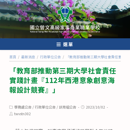
跳
轉
至
主
要
內
選單
容
首頁
/
最新消息
/
行政單位公告
/
「教育部推動第三期大學社會責任實踐計畫
「教育部推動第三期大學社會責任
實踐計畫『112年西港意象創意海
報設計競賽』」
Post
Post
學務處公告
/
行政單位公告
/
訓育組公告
2023/10/02
category:
published:
Post
twvstn302
author: