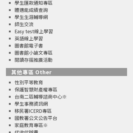
學生匯款通知專區
體適能成績查詢
學生生涯輔導網
師生交流
Easy test線上學習
英語線上學習
圖書館電子書
圖書館小論文專區
閱讀存摺推廣活動
其他專區 Other
性別平等教育
保護智慧財產權專區
台南二區輔導諮商中心※
學生事務資訊網
移民署ICERD專區
國教署公文公告平台
家庭教育專區※
代收代辦費