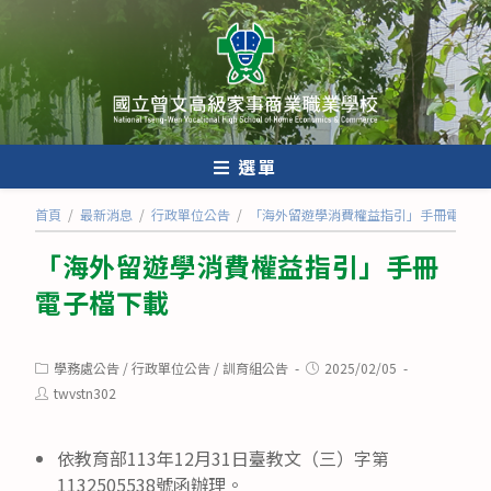
跳
轉
至
主
要
內
選單
容
首頁
/
最新消息
/
行政單位公告
/
「海外留遊學消費權益指引」手冊電子檔
「海外留遊學消費權益指引」手冊
電子檔下載
Post
Post
學務處公告
/
行政單位公告
/
訓育組公告
2025/02/05
category:
published:
Post
twvstn302
author:
依教育部113年12月31日臺教文（三）字第
1132505538號函辦理。