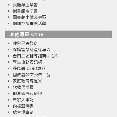
英語線上學習
圖書館電子書
圖書館小論文專區
閱讀存摺推廣活動
其他專區 Other
性別平等教育
保護智慧財產權專區
台南二區輔導諮商中心※
學生事務資訊網
移民署ICERD專區
國教署公文公告平台
家庭教育專區※
代收代辦費
即測即評及發證
曾家大事記
內控聲明書
處室規章※