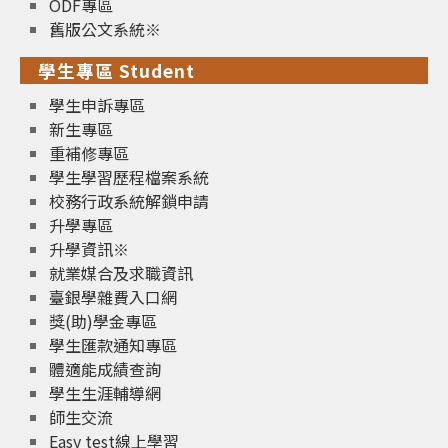
ODF專區
舊版公文系統※
學生專區 Student
學生申訴專區
新生專區
重補修專區
學生學習歷程檔案系統
校務行政系統解鎖申請
升學專區
升學資訊※
就業媒合及求職資訊
臺銀學雜費入口網
獎(助)學金專區
學生匯款通知專區
體適能成績查詢
學生生涯輔導網
師生交流
Easy test線上學習