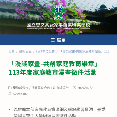
跳
轉
至
主
要
內
選單
容
首頁
/
最新消息
/
行政單位公告
/
「漫談家畫-共創家庭教育樂章」113年
「漫談家畫-共創家庭教育樂章」
113年度家庭教育漫畫徵件活動
Post
Post
學務處公告
/
行政單位公告
/
訓育組公告
2024/07/23
category:
published:
Post
twvstn302
author:
為推廣本部家庭教育資源網及網站學習資源，爰委
請國立空中大學辦理旨揭徵件活動。