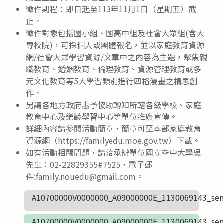
徵件期程：即日起至113年11月1日（星期五）截
止。
徵件對象包括國小組、國高中組及社會大眾組(含大
專校院)，可採個人或團體報名，並以家庭教育資源
網/社會大眾學習資源/文章中之內容為主題，聚焦親
職教育、婚姻教育、倫理教育、資源管理教育或多
元文化教育等5大學習類別進行四格漫畫之構思創
作。
另請各地方政府惠予協助轉知所轄各級學校、家庭
教育中心及樂齡學習中心等單位推廣宣傳。
詳細內容請參閱活動簡章，簡章可至本部家庭教育
資源網（https://familyedu.moe.gov.tw）下載。
如有活動相關問題，請洽承辦單位國立空中大學吳
先生：02-22829355#7525，電子郵
件:family.nouedu@gmail.com。
A10700000V0000000_A09000000E_1130069143_sen
A10700000V0000000_A09000000E_1130069143_sen