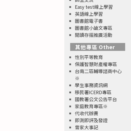
Easy test線上學習
英語線上學習
圖書館電子書
圖書館小論文專區
閱讀存摺推廣活動
其他專區 Other
性別平等教育
保護智慧財產權專區
台南二區輔導諮商中心
※
學生事務資訊網
移民署ICERD專區
國教署公文公告平台
家庭教育專區※
代收代辦費
即測即評及發證
曾家大事記