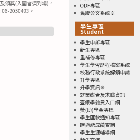
賽及頒獎(入圍者須到場)。
ODF專區
6-2050493。
舊版公文系統※
學生專區
Student
學生申訴專區
新生專區
重補修專區
學生學習歷程檔案系統
校務行政系統解鎖申請
升學專區
升學資訊※
就業媒合及求職資訊
臺銀學雜費入口網
獎(助)學金專區
學生匯款通知專區
體適能成績查詢
學生生涯輔導網
師生交流