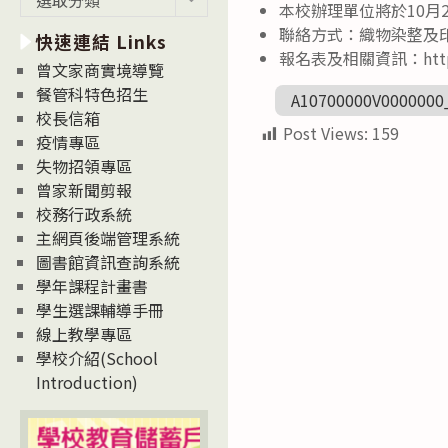
本校辦理單位將於10月2
新
聯絡方式：織物染整及印花類產
快速連結 Links
消
報名表及相關資訊：https://
息
曾文家商實境導覽
News
餐管科特色招生
A10700000V0000000
校長信箱
Post Views:
159
疫情專區
失物招領專區
曾家新聞剪報
校務行政系統
主網頁後端管理系統
圖書館資訊查詢系統
學年課程計畫書
學生選課輔導手冊
線上教學專區
學校介紹(School
Introduction)