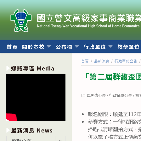
跳
轉
至
主
要
內
首頁
關於本校
公布欄
行政單位
教學單
容
首頁
/
最新消息
/
行政單位公告
/
媒體專區 Media
「第二屆群馥盃
Post
學務處公告
/
行政單位公告
/
訓
category:
報名期限：順延至112年1
參賽方式：一律採網路
掃瞄或清晰翻拍方式，連
最新消息 News
併以電子檔方式上傳繳交
最
選取分類