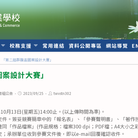
位
校務支援
常用連結
資料公開專區
網站導覽
E
「第二屆群馥盃圖案設計大賽」
圖案設計大賽」
Post
Post
育組公告
2023/09/25
twvstn302
published:
author:
0月13日(星期五)14:00止。(以上傳時間為準)。
交件。簽妥競賽簡章中的「報名表」、「參賽聲明書」、「著作
同「作品檔案」(作品規格：檔案300 dpi；PDF檔；A4大小
；承辦單位收到參賽文件後，即以e-mail回覆確認收件。