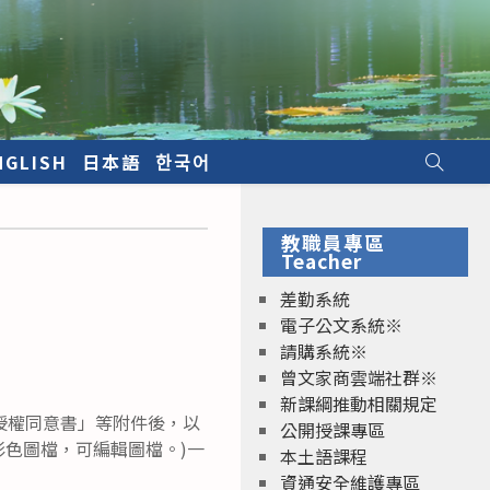
NGLISH
日本語
한국어
教職員專區
Teacher
差勤系統
電子公文系統※
請購系統※
曾文家商雲端社群※
新課綱推動相關規定
授權同意書」等附件後，以
公開授課專區
之彩色圖檔，可編輯圖檔。)一
本土語課程
資通安全維護專區