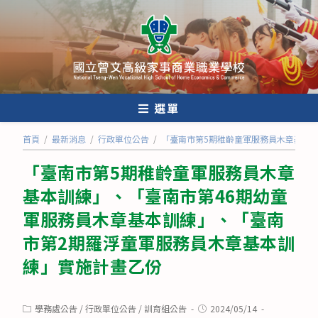
跳
轉
至
主
要
內
選單
容
首頁
/
最新消息
/
行政單位公告
/
「臺南市第5期稚齡童軍服務員木章基本
「臺南市第5期稚齡童軍服務員木章
基本訓練」、「臺南市第46期幼童
軍服務員木章基本訓練」、「臺南
市第2期羅浮童軍服務員木章基本訓
練」實施計畫乙份
Post
Post
學務處公告
/
行政單位公告
/
訓育組公告
2024/05/14