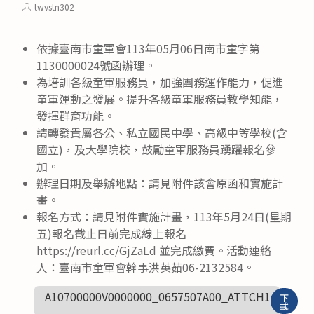
category:
published:
Post
twvstn302
author:
依據臺南市童軍會113年05月06日南市童字第
1130000024號函辦理。
為培訓各級童軍服務員，加強團務運作能力，促進
童軍運動之發展。提升各級童軍服務員教學知能，
發揮群育功能。
請轉發貴屬各公、私立國民中學、高級中等學校(含
國立)，及大學院校，鼓勵童軍服務員踴躍報名參
加。
辦理日期及舉辦地點：請見附件該會原函和實施計
畫。
報名方式：請見附件實施計畫，113年5月24日(星期
五)報名截止日前完成線上報名
https://reurl.cc/GjZaLd 並完成繳費。活動連絡
人：臺南市童軍會幹事洪英茹06-2132584。
A10700000V0000000_0657507A00_ATTCH1
下
載