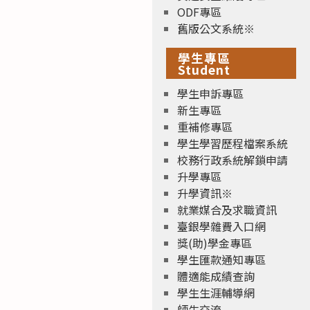
ODF專區
舊版公文系統※
學生專區
Student
學生申訴專區
新生專區
重補修專區
學生學習歷程檔案系統
校務行政系統解鎖申請
升學專區
升學資訊※
就業媒合及求職資訊
臺銀學雜費入口網
獎(助)學金專區
學生匯款通知專區
體適能成績查詢
學生生涯輔導網
師生交流