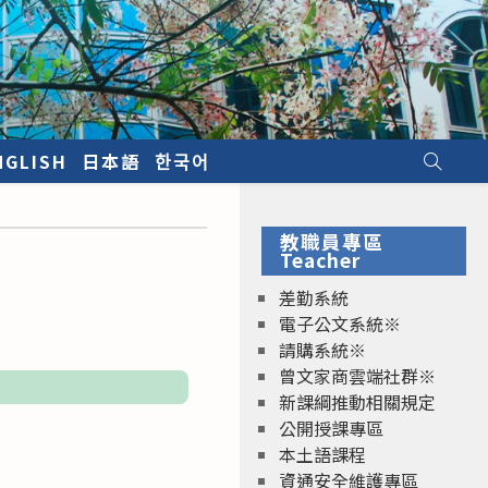
NGLISH
日本語
한국어
教職員專區
Teacher
差勤系統
電子公文系統※
請購系統※
曾文家商雲端社群※
新課綱推動相關規定
公開授課專區
本土語課程
資通安全維護專區