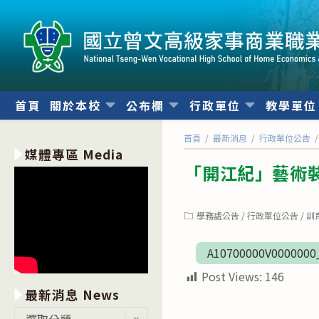
跳
轉
至
主
要
內
首頁
關於本校
公布欄
行政單位
教學單
容
首頁
/
最新消息
/
行政單位公告
/
媒體專區 Media
「開江紀」藝術
Post
學務處公告
/
行政單位公告
/
訓
category:
A10700000V000000
Post Views:
146
最新消息 News
最
選取分類