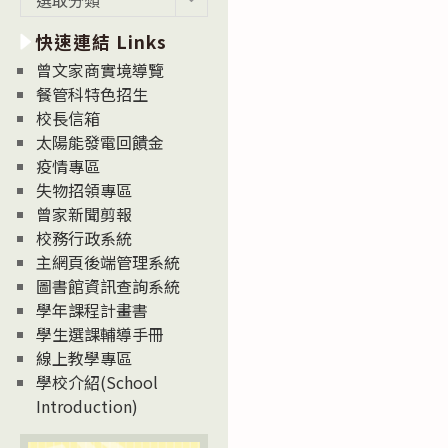
新
快速連結 Links
消
息
曾文家商實境導覽
News
餐管科特色招生
校長信箱
太陽能發電回饋金
疫情專區
失物招領專區
曾家新聞剪報
校務行政系統
主網頁後端管理系統
圖書館資訊查詢系統
學年課程計畫書
學生選課輔導手冊
線上教學專區
學校介紹(School
Introduction)