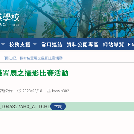
位
校務支援
常用連結
資料公開專區
網站導覽
E
「開江紀」藝術裝置展之攝影比賽活動
裝置展之攝影比賽活動
Post
Post
育組公告
2023/08/18
twvstn302
published:
author:
0_1045827AH0_ATTCH1
下載