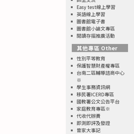
Easy test線上學習
英語線上學習
圖書館電子書
圖書館小論文專區
閱讀存摺推廣活動
其他專區 Other
性別平等教育
保護智慧財產權專區
台南二區輔導諮商中心
※
學生事務資訊網
移民署ICERD專區
國教署公文公告平台
家庭教育專區※
代收代辦費
即測即評及發證
曾家大事記