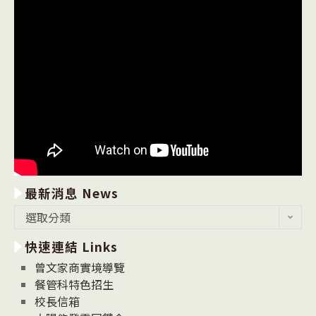
最新消息 News
最
選取分類
新
快速連結 Links
消
息
曾文家商實境導覽
News
餐管科特色招生
校長信箱