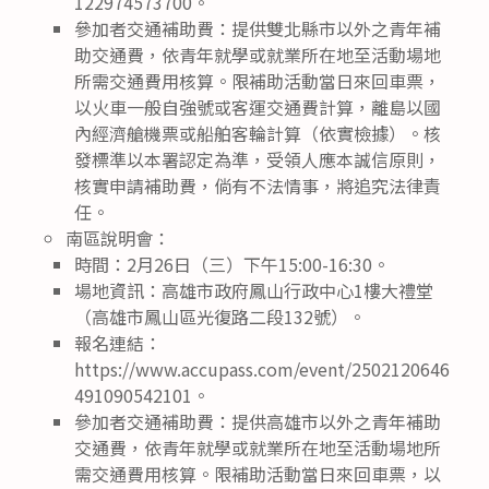
122974573700。
參加者交通補助費：提供雙北縣市以外之青年補
助交通費，依青年就學或就業所在地至活動場地
所需交通費用核算。限補助活動當日來回車票，
以火車一般自強號或客運交通費計算，離島以國
內經濟艙機票或船舶客輪計算（依實檢據）。核
發標準以本署認定為準，受領人應本誠信原則，
核實申請補助費，倘有不法情事，將追究法律責
任。
南區說明會：
時間：2月26日（三）下午15:00-16:30。
場地資訊：高雄市政府鳳山行政中心1樓大禮堂
（高雄市鳳山區光復路二段132號）。
報名連結：
https://www.accupass.com/event/2502120646
491090542101。
參加者交通補助費：提供高雄市以外之青年補助
交通費，依青年就學或就業所在地至活動場地所
需交通費用核算。限補助活動當日來回車票，以