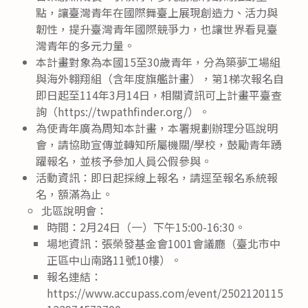
點，讓臺灣青年在國際舞臺上展現創造力、活力與
韌性，提升臺灣青年國際競爭力，也讓世界看見臺
灣青年的多元力量。
本計畫對象為本國15至30歲青年，分為築夢工場組
與海外翱翔組（含年度旗艦計畫），第1梯次報名自
即日起至114年3月14日，相關資訊可上計畫平臺查
詢（https://twpathfinder.org/）。
為使青年廣為周知本計畫，本署規劃辦理分區說明
會，請協助宣傳並轉知所屬機關/學校，鼓勵青年踴
躍報名，並核予參加人員公假參與。
活動資訊：即日起採線上報名，請逕至報名系統報
名，額滿為止。
北區說明會：
時間：2月24日（一）下午15:00-16:30。
場地資訊：張榮發基金會1001會議廳（臺北市中
正區中山南路11號10樓）。
報名連結：
https://www.accupass.com/event/2502120115