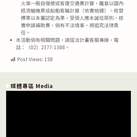
火車一般自強號或客運交通費計算，離島以國內
經濟艙機票或船舶客輪計算（依實檢據）。核發
標準以本署認定為準，受領人應本誠信原則，核
實申請補助費，倘有不法情事，將追究法律責
任。
本活動倘有相關問題，請逕洽計畫客服專線，電
話：（02）2377-1388。
Post Views:
158
媒體專區 Media