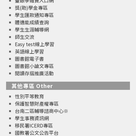
臺銀學雜費入口網
獎(助)學金專區
學生匯款通知專區
體適能成績查詢
學生生涯輔導網
師生交流
Easy test線上學習
英語線上學習
圖書館電子書
圖書館小論文專區
閱讀存摺推廣活動
其他專區 Other
性別平等教育
保護智慧財產權專區
台南二區輔導諮商中心※
學生事務資訊網
移民署ICERD專區
國教署公文公告平台