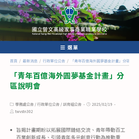
跳
轉
至
主
要
內
選單
容
首頁
/
最新消息
/
行政單位公告
/
「青年百億海外圓夢基金計畫」分區說明
「青年百億海外圓夢基金計畫」分
區說明會
Post
Post
學務處公告
/
行政單位公告
/
訓育組公告
2025/02/19
category:
published:
Post
twvstn302
author:
旨揭計畫期盼以拓展國際鏈結交流、青年帶動百工
百業創新成長、引領青年多元創意行動為推動重