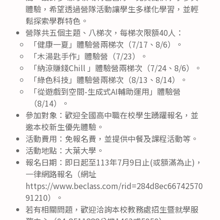
體驗，希望透過營隊活動讓學生多樣化學習，並輕
鬆探索學群特色。
營隊共五個主題、八梯次，每梯次限額40人：
「健康一夏」體驗營兩梯次（7/17、8/6）。
「木湯匙手作」體驗營（7/23）。
「納涼賺錢Chill 」體驗營兩梯次（7/24、8/6）。
「綠色科技」體驗營兩梯次（8/13、8/14）。
「從遊戲到空間-生成式AI輔助運用」體驗營
（8/14）。
參加對象：歡迎全國高中職在校學生踴躍報名，並
邀本校新生優先體驗。
活動費用：免報名費，並提供中餐及課程活動等。
活動地點：大葉大學。
報名日期：即日起至113年7月9日止(或額滿為止)，
一律網路報名（網址
https://www.beclass.com/rid=284d8ec66742570
91210）。
若有相關問題，歡迎洽詢本校教務處招生暨就學服