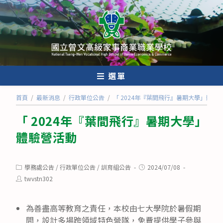
跳
轉
至
主
要
內
選單
容
首頁
/
最新消息
/
行政單位公告
/
「 2024年『葉間飛行』暑期大學」體驗
「 2024年『葉間飛行』暑期大學」
體驗營活動
Post
Post
學務處公告
/
行政單位公告
/
訓育組公告
2024/07/08
category:
published:
Post
twvstn302
author:
為善盡高等教育之責任，本校由七大學院於暑假期
間，設計多場跨領域特色營隊，免費提供學子參與